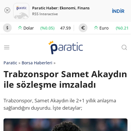
Paratic Haber: Ekonomi, Finans
İNDİR
RSS Interactive
(%0.05)
47.59
(%0.21)
Dolar
Euro
Paratic
»
Borsa Haberleri
»
Trabzonspor Samet Akaydın
ile sözleşme imzaladı
Trabzonspor, Samet Akaydın ile 2+1 yıllık anlaşma
sağlandığını duyurdu. İşte detaylar;