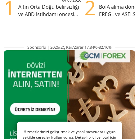
1
2
04.08.2026
Altın Orta Doğu belirsizliği
BofA alıma dönd
ve ABD istihdamı öncesi
EREGL ve ASELS 
yükselişte
eklendi
Sponsorlu | 2026/2Ç Kar/Zarar 17.84%-82.16%
Hizmetlerimizi geliştirmek ve yasal mevzuata uygun
şekilde çerezler kullanıyoruz. Detaylı bilgi ve iptal için