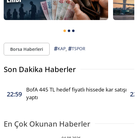
#
#
,
KAP
TSPOR
Borsa Haberleri
Son Dakika Haberler
BofA 445 TL hedef fiyatlı hissede kar satışı
22:59
22
yaptı
En Çok Okunan Haberler