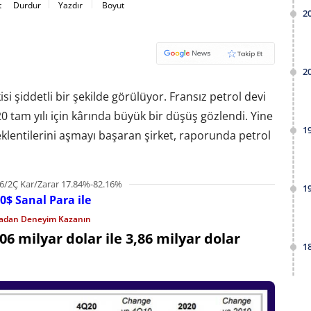
t
Durdur
Yazdır
Boyut
2
2
si şiddetli bir şekilde görülüyor. Fransız petrol devi
tam yılı için kârında büyük bir düşüş gözlendi. Yine
1
beklentilerini aşmayı başaran şirket, raporunda petrol
6/2Ç Kar/Zarar 17.84%-82.16%
1
0$ Sanal Para ile
madan Deneyim Kazanın
,06 milyar dolar ile 3,86 milyar dolar
1