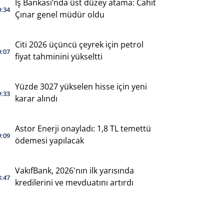
İş Bankası’nda üst düzey atama: Cahit
0:34
Çınar genel müdür oldu
Citi 2026 üçüncü çeyrek için petrol
0:07
fiyat tahminini yükseltti
Yüzde 3027 yükselen hisse için yeni
9:33
karar alındı
Astor Enerji onayladı: 1,8 TL temettü
9:09
ödemesi yapılacak
VakıfBank, 2026'nın ilk yarısında
8:47
kredilerini ve mevduatını artırdı