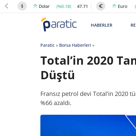
(%0.18)
47.71
Dolar
Euro
HABERLER
RE
Paratic
»
Borsa Haberleri
»
Total’in 2020 Ta
Düştü
Fransız petrol devi Total'in 2020 t
%66 azaldı.