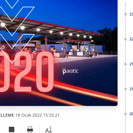
2
2
2
2
2
ELLEME
18 Ocak 2022 15:33:21