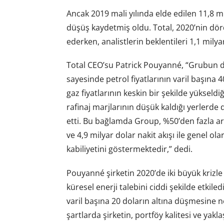
Ancak 2019 mali yılında elde edilen 11,8 
düşüş kaydetmiş oldu. Total, 2020’nin dörd
ederken, analistlerin beklentileri 1,1 mily
Total CEO’su Patrick Pouyanné, “Grubun d
sayesinde petrol fiyatlarının varil başına 
gaz fiyatlarının keskin bir şekilde yüksel
rafinaj marjlarının düşük kaldığı yerlerd
etti. Bu bağlamda Group, %50’den fazla art
ve 4,9 milyar dolar nakit akışı ile genel o
kabiliyetini göstermektedir,” dedi.
Pouyanné şirketin 2020’de iki büyük krizle 
küresel enerji talebini ciddi şekilde etkiled
varil başına 20 doların altına düşmesine ne
şartlarda şirketin, portföy kalitesi ve yakla