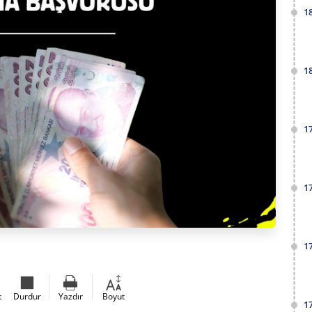
1
1
1
1
1
t
Durdur
Yazdır
Boyut
1