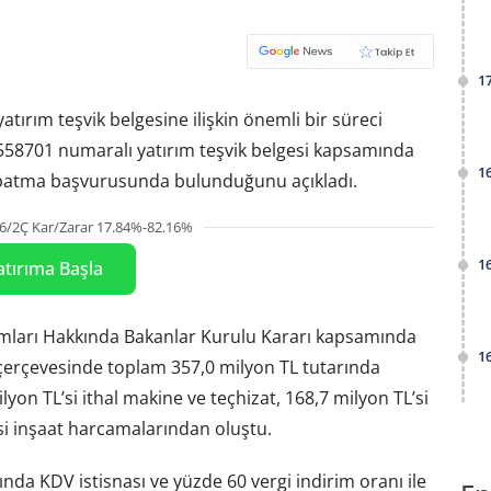
1
atırım teşvik belgesine ilişkin önemli bir süreci
e 558701 numaralı yatırım teşvik belgesi kapsamında
1
kapatma başvurusunda bulunduğunu açıkladı.
6/2Ç Kar/Zarar 17.84%-82.16%
1
atırıma Başla
dımları Hakkında Bakanlar Kurulu Kararı kapsamında
1
 çerçevesinde toplam 357,0 milyon TL tutarında
ilyon TL’si ithal makine ve teçhizat, 168,7 milyon TL’si
’si inşaat harcamalarından oluştu.
nda KDV istisnası ve yüzde 60 vergi indirim oranı ile