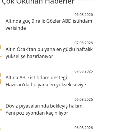
 Çok Okunan Haberler
1
06.08.2026
Altında güçlü ralli: Gözler ABD istihdam
verisinde
2
07.08.2026
Altın Ocak'tan bu yana en güçlü haftalık
yükselişe hazırlanıyor
3
07.08.2026
Altına ABD istihdam desteği:
Haziran’da bu yana en yüksek seviye
4
06.08.2026
Döviz piyasalarında bekleyiş hakim:
Yeni pozisyondan kaçınılıyor
06.08.2026