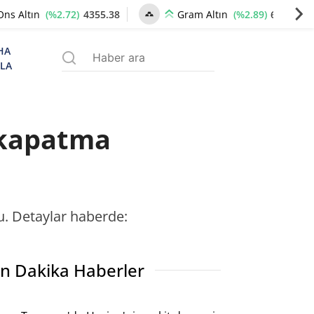
(%2.72)
4355.38
(%2.89)
6680.33
Ons Altın
Gram Altın
HA
ZLA
 kapatma
u. Detaylar haberde:
n Dakika Haberler