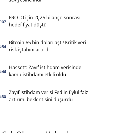
FROTO için 2Ç26 bilanço sonrası
7:07
hedef fiyat düştü
Bitcoin 65 bin doları aştı! Kritik veri
6:54
risk iştahını artırdı
Hassett: Zayıf istihdam verisinde
6:46
kamu istihdamı etkili oldu
Zayıf istihdam verisi Fed'in Eylül faiz
6:30
artırımı beklentisini düşürdü