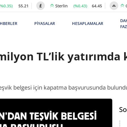
(%0.35)
55.21
(%0.43)
64.45
Sterlin
DA
HBERLER
PİYASALAR
HESAPLAMALAR
FA
ilyon TL’lik yatırımda
teşvik belgesi için kapatma başvurusunda bulund
So