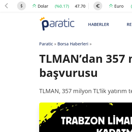
(%0.17)
47.70
Dolar
Euro
HABERLER
RE
Paratic
»
Borsa Haberleri
»
TLMAN’dan 357 m
başvurusu
TLMAN, 357 milyon TL’lik yatırım 