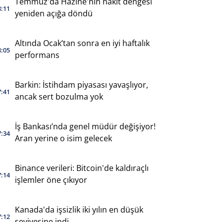
Temmuz'da Hazine'nin nakit dengesi
8:11
yeniden açığa döndü
Altında Ocak’tan sonra en iyi haftalık
8:05
performans
Barkin: İstihdam piyasası yavaşlıyor,
7:41
ancak sert bozulma yok
İş Bankası’nda genel müdür değişiyor!
7:34
Aran yerine o isim gelecek
Binance verileri: Bitcoin'de kaldıraçlı
7:14
işlemler öne çıkıyor
Kanada'da işsizlik iki yılın en düşük
7:12
seviyesine indi