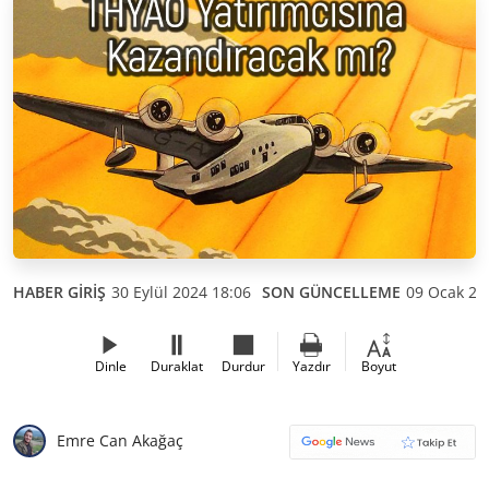
HABER GİRİŞ
30 Eylül 2024 18:06
SON GÜNCELLEME
09 Ocak 20
Dinle
Duraklat
Durdur
Yazdır
Boyut
Emre Can Akağaç