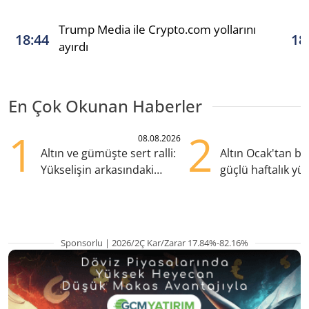
Trump Media ile Crypto.com yollarını
18:44
18
ayırdı
En Çok Okunan Haberler
1
2
08.08.2026
Altın ve gümüşte sert ralli:
Altın Ocak'tan b
Yükselişin arkasındaki
güçlü haftalık yük
kritik etkenler
hazırlanıyor
Sponsorlu | 2026/2Ç Kar/Zarar 17.84%-82.16%