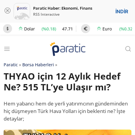
Paratic Haber: Ekonomi, Finans
İNDİR
RSS Interactive
(%0.18)
47.71
(%0.32)
Dolar
Euro
Paratic
»
Borsa Haberleri
»
THYAO için 12 Aylık Hedef
Ne? 515 TL’ye Ulaşır mı?
Hem yabancı hem de yerli yatırımcının gündeminden
hiç düşmeyen Türk Hava Yolları için beklenti ne? İşte
detaylar;