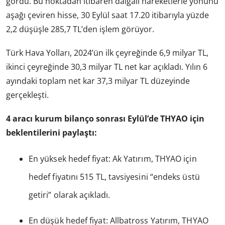
gördü. Bu noktadan itibaren dalgalı hareketlerle yönünü
aşağı çeviren hisse, 30 Eylül saat 17.20 itibarıyla yüzde
2,2 düşüşle 285,7 TL’den işlem görüyor.
Türk Hava Yolları, 2024’ün ilk çeyreğinde 6,9 milyar TL,
ikinci çeyreğinde 30,3 milyar TL net kar açıkladı. Yılın 6
ayındaki toplam net kar 37,3 milyar TL düzeyinde
gerçekleşti.
4 aracı kurum bilanço sonrası Eylül’de THYAO için
beklentilerini paylaştı:
En yüksek hedef fiyat: Ak Yatırım, THYAO için
hedef fiyatını 515 TL, tavsiyesini “endeks üstü
getiri” olarak açıkladı.
En düşük hedef fiyat: Allbatross Yatırım, THYAO