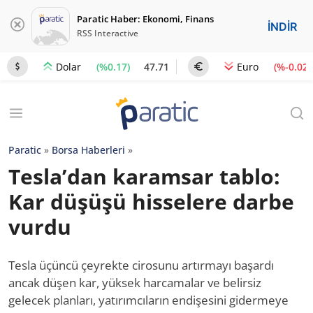
Paratic Haber: Ekonomi, Finans
İNDİR
RSS Interactive
(%0.17)
47.71
(%-0.02)
Dolar
Euro
Paratic
»
Borsa Haberleri
»
Tesla’dan karamsar tablo:
Kar düşüşü hisselere darbe
vurdu
Tesla üçüncü çeyrekte cirosunu artırmayı başardı
ancak düşen kar, yüksek harcamalar ve belirsiz
gelecek planları, yatırımcıların endişesini gidermeye