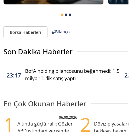
#
Bilanço
Borsa Haberleri
Son Dakika Haberler
BofA holding bilançosunu beğenmedi: 1,5
23:17
22
milyar TL’lik satış yaptı
En Çok Okunan Haberler
1
2
06.08.2026
Altında güçlü ralli: Gözler
Döviz piyasaları
ABD istihdam verisinde
bekleyiş hakim: Y