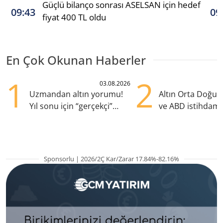
Güçlü bilanço sonrası ASELSAN için hedef
09:43
09
fiyat 400 TL oldu
En Çok Okunan Haberler
1
2
03.08.2026
Uzmandan altın yorumu!
Altın Orta Doğu be
Yıl sonu için “gerçekçi”
ve ABD istihdamı
beklenti ne?
yükselişte
Sponsorlu | 2026/2Ç Kar/Zarar 17.84%-82.16%