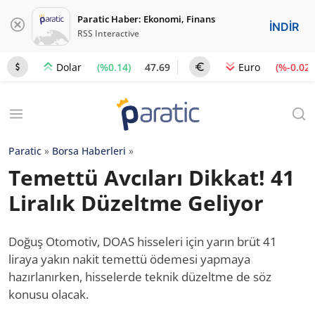
Paratic Haber: Ekonomi, Finans
İNDİR
RSS Interactive
(%0.14)
47.69
(%-0.02)
Dolar
Euro
Paratic
»
Borsa Haberleri
»
Temettü Avcıları Dikkat! 41
Liralık Düzeltme Geliyor
Doğuş Otomotiv, DOAS hisseleri için yarın brüt 41
liraya yakın nakit temettü ödemesi yapmaya
hazırlanırken, hisselerde teknik düzeltme de söz
konusu olacak.