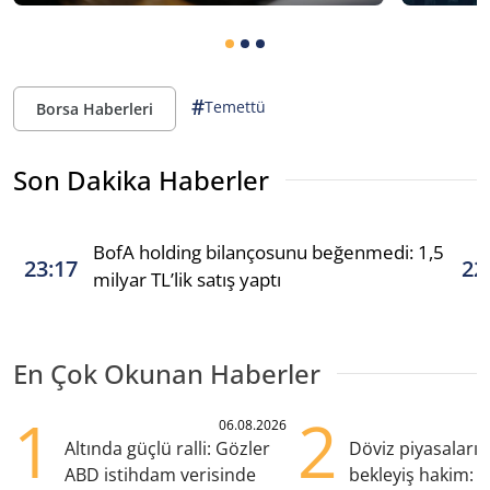
#
Temettü
Borsa Haberleri
Son Dakika Haberler
BofA holding bilançosunu beğenmedi: 1,5
23:17
22
milyar TL’lik satış yaptı
En Çok Okunan Haberler
1
2
06.08.2026
Altında güçlü ralli: Gözler
Döviz piyasaları
ABD istihdam verisinde
bekleyiş hakim: Y