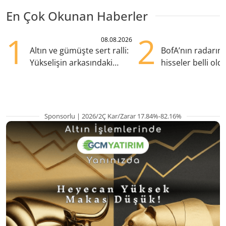
En Çok Okunan Haberler
1
2
08.08.2026
Altın ve gümüşte sert ralli:
BofA’nın radarın
Yükselişin arkasındaki
hisseler belli old
kritik etkenler
TRALT, satışta T
Sponsorlu | 2026/2Ç Kar/Zarar 17.84%-82.16%