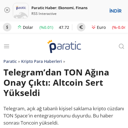
Paratic Haber: Ekonomi, Finans
İNDİR
RSS Interactive
(%0.01)
47.72
(%-0.04)
Dolar
Euro
Paratic
»
Kripto Para Haberleri
»
Telegram’dan TON Ağına
Onay Çıktı: Altcoin Sert
Yükseldi
Telegram, açık ağ tabanlı kişisel saklama kripto cüzdanı
TON Space'in entegrasyonunu duyurdu. Bu haber
sonrası Toncoin yükseldi.