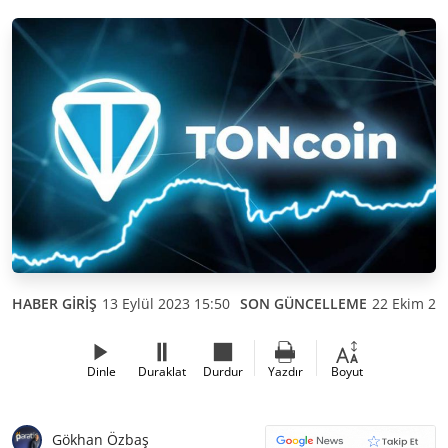
HABER GİRİŞ
13 Eylül 2023 15:50
SON GÜNCELLEME
22 Ekim 20
Dinle
Duraklat
Durdur
Yazdır
Boyut
Gökhan Özbaş