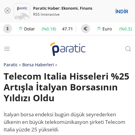
Paratic Haber: Ekonomi, Finans
İNDİR
RSS Interactive
(%0.18)
47.71
(%0.32)
Dolar
Euro
Paratic
»
Borsa Haberleri
»
Telecom Italia Hisseleri %25
Artışla İtalyan Borsasının
Yıldızı Oldu
İtalyan borsa endeksi bugün düşük seyrederken
ülkenin en büyük telekomünikasyon şirketi Telecom
Italia yüzde 25 yükseldi.