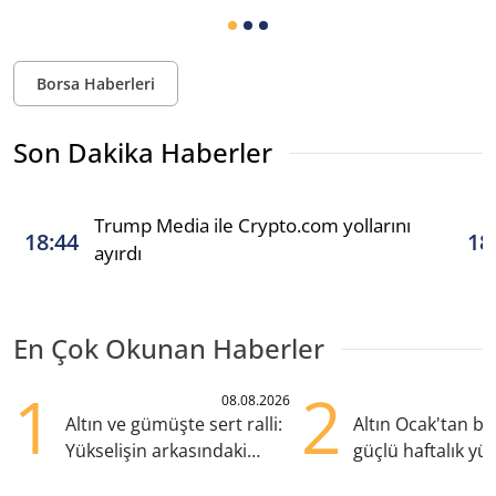
Borsa Haberleri
Son Dakika Haberler
Trump Media ile Crypto.com yollarını
18:44
18
ayırdı
En Çok Okunan Haberler
1
2
08.08.2026
Altın ve gümüşte sert ralli:
Altın Ocak'tan b
Yükselişin arkasındaki
güçlü haftalık yük
kritik etkenler
hazırlanıyor