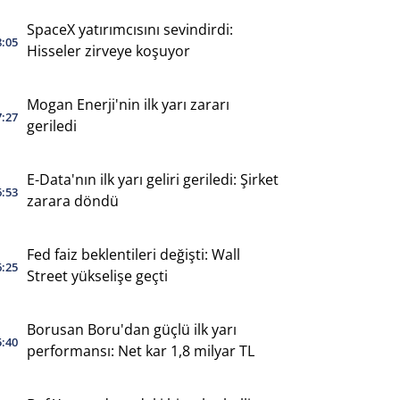
SpaceX yatırımcısını sevindirdi:
8:05
Hisseler zirveye koşuyor
Mogan Enerji'nin ilk yarı zararı
7:27
geriledi
E-Data'nın ilk yarı geliri geriledi: Şirket
6:53
zarara döndü
Fed faiz beklentileri değişti: Wall
6:25
Street yükselişe geçti
Borusan Boru'dan güçlü ilk yarı
5:40
performansı: Net kar 1,8 milyar TL