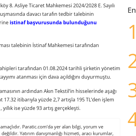
rköy 8. Asliye Ticaret Mahkemesi 2024/2028 E. Sayılı
En
uşmasında davacı tarafın tedbir talebinin
erine
istinaf başvurusunda bulunduğunu
nması talebinin İstinaf Mahkemesi tarafından
hipleri tarafından 01.08.2024 tarihli şirketin yönetim
 kayyımı atanması için dava açıldığını duyurmuştu.
lamasının ardından Akın Tekstil’in hisselerinde aşağı
t 17.32 itibarıyla yüzde 2,7 artışla 195 TL’den işlem
yıllık ise yüzde 93 artış gerçekleşti.
maçlıdır. Paratic.com’da yer alan bilgi, yorum ve
değildir. Yatırım danışmanlığı hizmeti, aracı kurumlar,