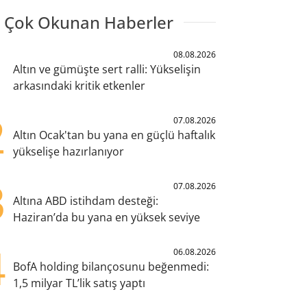
 Çok Okunan Haberler
1
08.08.2026
Altın ve gümüşte sert ralli: Yükselişin
arkasındaki kritik etkenler
2
07.08.2026
Altın Ocak'tan bu yana en güçlü haftalık
yükselişe hazırlanıyor
3
07.08.2026
Altına ABD istihdam desteği:
Haziran’da bu yana en yüksek seviye
4
06.08.2026
BofA holding bilançosunu beğenmedi:
1,5 milyar TL’lik satış yaptı