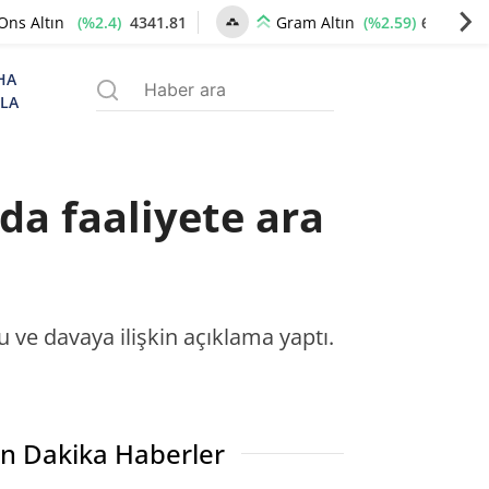
(%2.4)
4341.81
(%2.59)
6660.55
Ons Altın
Gram Altın
HA
ZLA
da faaliyete ara
 ve davaya ilişkin açıklama yaptı.
n Dakika Haberler