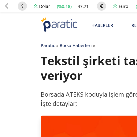
(%0.18)
47.71
Dolar
Euro
HABERLER
RE
Paratic
»
Borsa Haberleri
»
Tekstil şirketi 
veriyor
Borsada ATEKS koduyla işlem gören 
İşte detaylar;