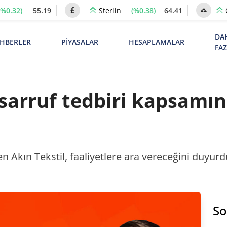
(%0.32)
55.19
(%0.38)
64.41
Sterlin
DA
HBERLER
PİYASALAR
HESAPLAMALAR
FA
tasarruf tedbiri kapsamın
Akın Tekstil, faaliyetlere ara vereceğini duyurdu
So