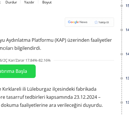
t
Durdur
Yazdır
Boyut
1
1
muyu Aydınlatma Platformu (KAP) üzerinden faaliyetler
cıları bilgilendirdi.
1
6/2Ç Kar/Zarar 17.84%-82.16%
atırıma Başla
1
 Kırklareli ili Lüleburgaz ilçesindeki fabrikada
re tasarruf tedbirleri kapsamında 23.12.2024 –
1
 dokuma faaliyetlerine ara verileceğini duyurdu.