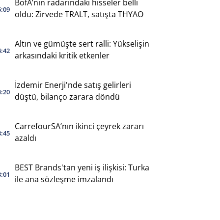
BofA’nın radarındaki hisseler belli
5:09
oldu: Zirvede TRALT, satışta THYAO
Altın ve gümüşte sert ralli: Yükselişin
4:42
arkasındaki kritik etkenler
İzdemir Enerji'nde satış gelirleri
4:20
düştü, bilanço zarara döndü
CarrefourSA’nın ikinci çeyrek zararı
3:45
azaldı
BEST Brands'tan yeni iş ilişkisi: Turka
3:01
ile ana sözleşme imzalandı