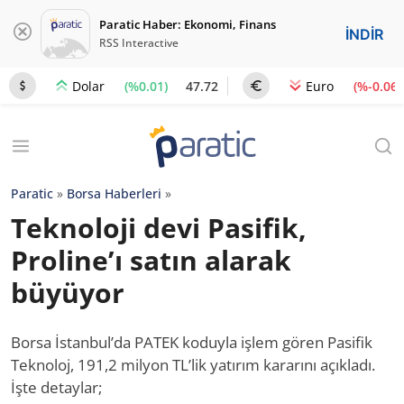
Paratic Haber: Ekonomi, Finans
İNDİR
RSS Interactive
(%0.01)
47.72
(%-0.06)
Dolar
Euro
Paratic
»
Borsa Haberleri
»
Teknoloji devi Pasifik,
Proline’ı satın alarak
büyüyor
Borsa İstanbul’da PATEK koduyla işlem gören Pasifik
Teknoloj, 191,2 milyon TL’lik yatırım kararını açıkladı.
İşte detaylar;