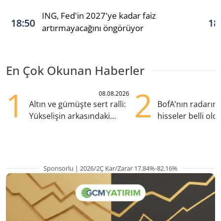
ING, Fed'in 2027'ye kadar faiz
18:50
18
artırmayacağını öngörüyor
En Çok Okunan Haberler
1
2
08.08.2026
Altın ve gümüşte sert ralli:
BofA’nın radarın
Yükselişin arkasındaki
hisseler belli old
kritik etkenler
TRALT, satışta T
Sponsorlu | 2026/2Ç Kar/Zarar 17.84%-82.16%