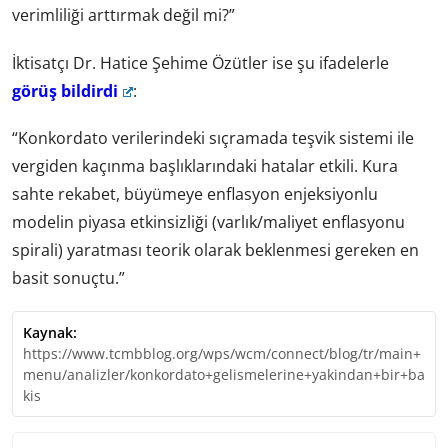
verimliliği arttırmak değil mi?”
İktisatçı Dr. Hatice Şehime Özütler ise şu ifadelerle
görüş bildirdi
:
“Konkordato verilerindeki sıçramada teşvik sistemi ile
vergiden kaçınma başlıklarındaki hatalar etkili. Kura
sahte rekabet, büyümeye enflasyon enjeksiyonlu
modelin piyasa etkinsizliği (varlık/maliyet enflasyonu
spirali) yaratması teorik olarak beklenmesi gereken en
basit sonuçtu.”
Kaynak:
https://www.tcmbblog.org/wps/wcm/connect/blog/tr/main+
menu/analizler/konkordato+gelismelerine+yakindan+bir+ba
kis