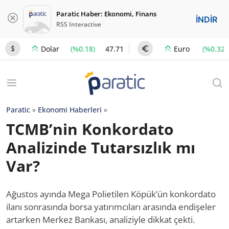
Paratic Haber: Ekonomi, Finans
İNDİR
RSS Interactive
(%0.18)
47.71
(%0.32)
Dolar
Euro
Paratic
»
Ekonomi Haberleri
»
TCMB’nin Konkordato
Analizinde Tutarsızlık mı
Var?
Ağustos ayında Mega Polietilen Köpük’ün konkordato
ilanı sonrasında borsa yatırımcıları arasında endişeler
artarken Merkez Bankası, analiziyle dikkat çekti.