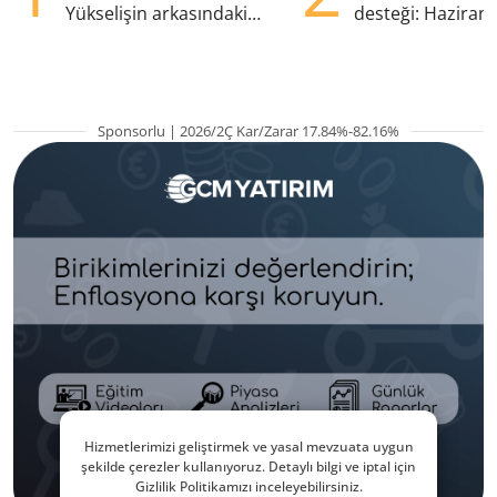
Yükselişin arkasındaki
desteği: Haziran
kritik etkenler
yana en yüksek s
Sponsorlu | 2026/2Ç Kar/Zarar 17.84%-82.16%
Hizmetlerimizi geliştirmek ve yasal mevzuata uygun
şekilde çerezler kullanıyoruz. Detaylı bilgi ve iptal için
Gizlilik Politikamızı inceleyebilirsiniz.