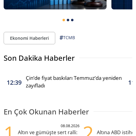
#
TCMB
Ekonomi Haberleri
Son Dakika Haberler
Çin’de fiyat baskıları Temmuz’da yeniden
12:39
11
zayıfladı
En Çok Okunan Haberler
1
2
08.08.2026
Altın ve gümüşte sert ralli:
Altına ABD istih