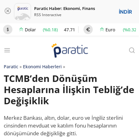
Paratic Haber: Ekonomi, Finans
İNDİR
RSS Interactive
(%0.18)
47.71
(%0.32)
Dolar
Euro
Paratic
»
Ekonomi Haberleri
»
TCMB’den Dönüşüm
Hesaplarına İlişkin Tebliğ’de
Değişiklik
Merkez Bankası, altın, dolar, euro ve İngiliz sterlini
cinsinden mevduat ve katılım fonu hesaplarının
dönüşümünde değişikliğe gitti.