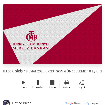
HABER GİRİŞ
18 Eylül 2023 07:33
SON GÜNCELLEME
18 Eylül 20
Dinle
Duraklat
Durdur
Yazdır
Boyut
Hatice Biçer