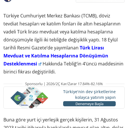
Türkiye Cumhuriyet Merkez Bankası (TCMB), döviz
tevdiat hesapları ve katılım fonları ile altın hesaplarının
vadeli Türk lirası mevduat veya katılma hesaplarına
dönüşümüyle ilgili iki tebliğde değişiklik yaptı. 18 Eylül
tarihli Resmi Gazete’de yayımlanan
Türk Lirası
Mevduat ve Katılma Hesaplarına Dönüşümün
Desteklenmesi
Hakkında Tebliğ’in 4’üncü maddesinin
birinci fıkrası değiştirildi.
Sponsorlu | 2026/2Ç Kar/Zarar 17.84%-82.16%
Türkiye’nin dev şirketlerine
kolayca yatırım yapın
Denemeye Başla
Buna göre yurt içi yerleşik gerçek kişilerin, 31 Ağustos
2023 tarihi itibarıyla bankalarda mevcut olan altın, dolar,