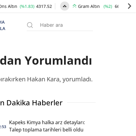
(%1.83)
4317.52
(%2)
6622.46
Ons Altın
Gram Altın
HA
ZLA
ndan Yorumlandı
bırakırken Hakan Kara, yorumladı.
n Dakika Haberler
Kapeks Kimya halka arz detayları:
2:53
Talep toplama tarihleri belli oldu