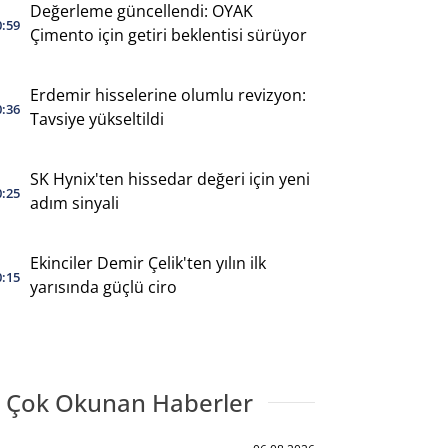
Değerleme güncellendi: OYAK
0:59
Çimento için getiri beklentisi sürüyor
Erdemir hisselerine olumlu revizyon:
0:36
Tavsiye yükseltildi
SK Hynix'ten hissedar değeri için yeni
0:25
adım sinyali
Ekinciler Demir Çelik'ten yılın ilk
0:15
yarısında güçlü ciro
 Çok Okunan Haberler