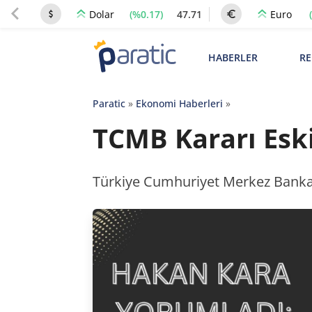
(%0.17)
47.71
Dolar
Euro
HABERLER
RE
Paratic
»
Ekonomi Haberleri
»
TCMB Kararı Esk
Türkiye Cumhuriyet Merkez Bankası