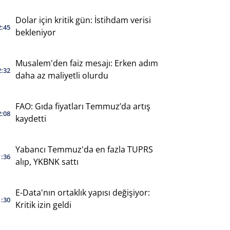
Dolar için kritik gün: İstihdam verisi
2:45
bekleniyor
Musalem'den faiz mesajı: Erken adım
2:32
daha az maliyetli olurdu
FAO: Gıda fiyatları Temmuz’da artış
2:08
kaydetti
Yabancı Temmuz'da en fazla TUPRS
1:36
alıp, YKBNK sattı
E-Data'nın ortaklık yapısı değişiyor:
1:30
Kritik izin geldi