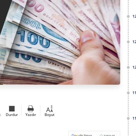
1
1
1
1
t
Durdur
Yazdır
Boyut
1