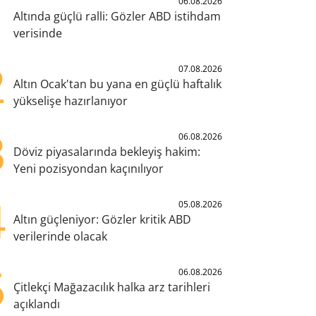
1
06.08.2026
Altında güçlü ralli: Gözler ABD istihdam
verisinde
2
07.08.2026
Altın Ocak'tan bu yana en güçlü haftalık
yükselişe hazırlanıyor
3
06.08.2026
Döviz piyasalarında bekleyiş hakim:
Yeni pozisyondan kaçınılıyor
4
05.08.2026
Altın güçleniyor: Gözler kritik ABD
verilerinde olacak
5
06.08.2026
Çitlekçi Mağazacılık halka arz tarihleri
açıklandı