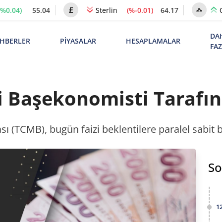
(%0.04)
55.04
(%-0.01)
64.17
Sterlin
DA
HBERLER
PİYASALAR
HESAPLAMALAR
FA
i Başekonomisti Tarafı
 (TCMB), bugün faizi beklentilere paralel sabit 
So
1