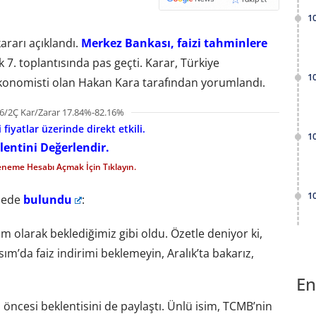
1
kararı açıklandı.
Merkez Bankası, faizi tahminlere
k 7. toplantısında pas geçti. Karar, Türkiye
1
konomisti olan Hakan Kara tarafından yorumlandı.
6/2Ç Kar/Zarar 17.84%-82.16%
fiyatlar üzerinde direkt etkili.
1
lentini Değerlendir.
eneme Hesabı Açmak İçin Tıklayın.
1
rmede
bulundu
:
m olarak beklediğimiz gibi oldu. Özetle deniyor ki,
m’da faiz indirimi beklemeyin, Aralık’ta bakarız,
En
öncesi beklentisini de paylaştı. Ünlü isim, TCMB’nin