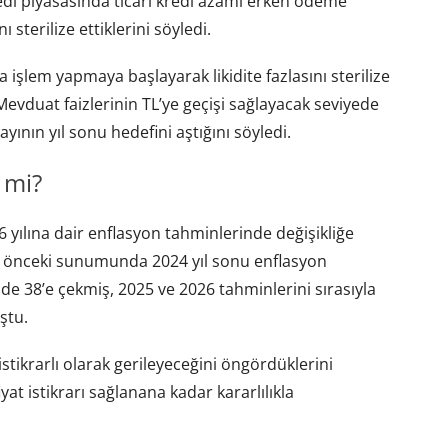
redi piyasasında ticari kredi azami erken ödeme
nı sterilize ettiklerini söyledi.
şlem yapmaya başlayarak likidite fazlasını sterilize
evduat faizlerinin TL’ye geçişi sağlayacak seviyede
ının yıl sonu hedefini aştığını söyledi.
 mi?
yılına dair enflasyon tahminlerinde değişikliğe
ir önceki sunumunda 2024 yıl sonu enflasyon
e 38’e çekmiş, 2025 ve 2026 tahminlerini sırasıyla
ştu.
stikrarlı olarak gerileyeceğini öngördüklerini
yat istikrarı sağlanana kadar kararlılıkla