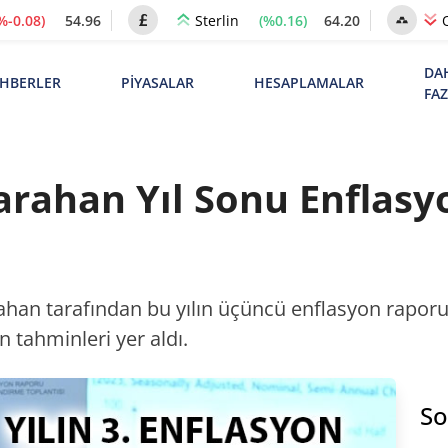
%-0.08)
54.96
(%0.16)
64.20
Sterlin
DA
HBERLER
PİYASALAR
HESAPLAMALAR
FA
rahan Yıl Sonu Enflasy
han tarafından bu yılın üçüncü enflasyon raporu t
n tahminleri yer aldı.
So