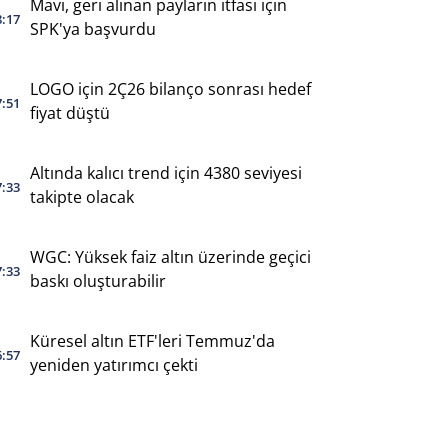
Mavi, geri alınan payların itfası için
8:17
SPK'ya başvurdu
LOGO için 2Ç26 bilanço sonrası hedef
7:51
fiyat düştü
Altında kalıcı trend için 4380 seviyesi
7:33
takipte olacak
WGC: Yüksek faiz altın üzerinde geçici
7:33
baskı oluşturabilir
Küresel altın ETF'leri Temmuz'da
6:57
yeniden yatırımcı çekti