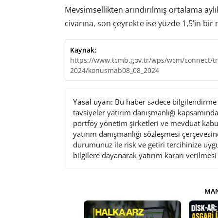
Mevsimsellikten arındırılmış ortalama ayl
civarına, son çeyrekte ise yüzde 1,5’in bir
Kaynak:
https://www.tcmb.gov.tr/wps/wcm/connect/t
2024/konusmab08_08_2024
Yasal uyarı:
Bu haber sadece bilgilendirme a
tavsiyeler yatırım danışmanlığı kapsamında 
portföy yönetim şirketleri ve mevduat kabu
yatırım danışmanlığı sözleşmesi çerçevesin
durumunuz ile risk ve getiri tercihinize uy
bilgilere dayanarak yatırım kararı verilmes
MAN