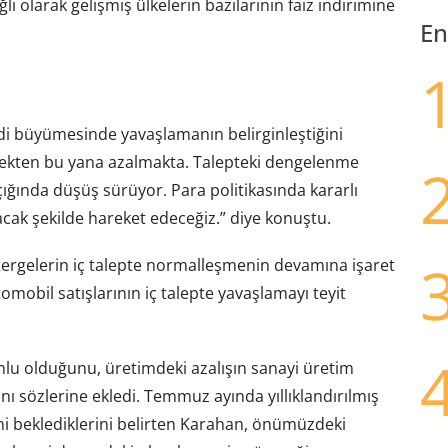
lı olarak gelişmiş ülkelerin bazılarının faiz indirimine
En
di büyümesinde yavaşlamanın belirginleştiğini
eyrekten bu yana azalmakta. Talepteki dengelenme
ığında düşüş sürüyor. Para politikasında kararlı
ak şekilde hareket edeceğiz.” diye konuştu.
tergelerin iç talepte normalleşmenin devamına işaret
tomobil satışlarının iç talepte yavaşlamayı teyit
lu olduğunu, üretimdeki azalışın sanayi üretim
nı sözlerine ekledi. Temmuz ayında yıllıklandırılmış
ini beklediklerini belirten Karahan, önümüzdeki