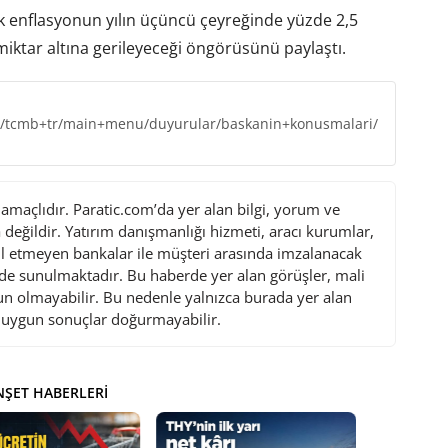
ık enflasyonun yılın üçüncü çeyreğinde yüzde 2,5
 miktar altına gerileyeceği öngörüsünü paylaştı.
r/tcmb+tr/main+menu/duyurular/baskanin+konusmalari/
maçlıdır. Paratic.com’da yer alan bilgi, yorum ve
değildir. Yatırım danışmanlığı hizmeti, aracı kurumlar,
l etmeyen bankalar ile müşteri arasında imzalanacak
de sunulmaktadır. Bu haberde yer alan görüşler, mali
gun olmayabilir. Bu nedenle yalnızca burada yer alan
i uygun sonuçlar doğurmayabilir.
ŞET HABERLERI