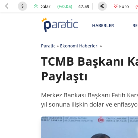
(%0.05)
47.59
(
Dolar
Euro
HABERLER
RE
Paratic
»
Ekonomi Haberleri
»
TCMB Başkanı Ka
Paylaştı
Merkez Bankası Başkanı Fatih Kara
yıl sonuna ilişkin dolar ve enflasyo