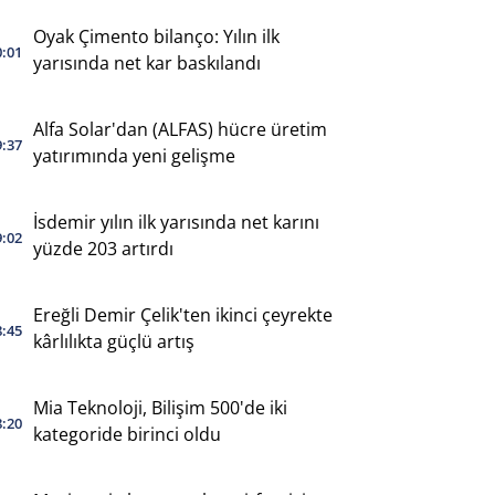
Oyak Çimento bilanço: Yılın ilk
0:01
yarısında net kar baskılandı
Alfa Solar'dan (ALFAS) hücre üretim
9:37
yatırımında yeni gelişme
İsdemir yılın ilk yarısında net karını
9:02
yüzde 203 artırdı
Ereğli Demir Çelik'ten ikinci çeyrekte
8:45
kârlılıkta güçlü artış
Mia Teknoloji, Bilişim 500'de iki
8:20
kategoride birinci oldu