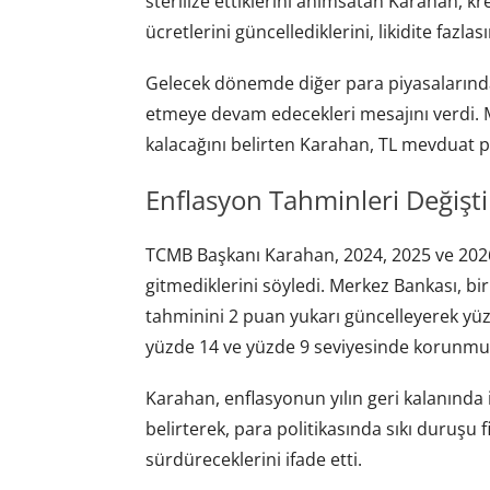
sterilize ettiklerini anımsatan Karahan, k
ücretlerini güncellediklerini, likidite fazlası
Gelecek dönemde diğer para piyasalarında i
etmeye devam edecekleri mesajını verdi. M
kalacağını belirten Karahan, TL mevduat pay
Enflasyon Tahminleri Değişti
TCMB Başkanı Karahan, 2024, 2025 ve 2026 
gitmediklerini söyledi. Merkez Bankası, b
tahminini 2 puan yukarı güncelleyerek yüzd
yüzde 14 ve yüzde 9 seviyesinde korunmu
Karahan, enflasyonun yılın geri kalanında i
belirterek, para politikasında sıkı duruşu fi
sürdüreceklerini ifade etti.