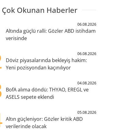
 Çok Okunan Haberler
1
06.08.2026
Altında güçlü ralli: Gözler ABD istihdam
verisinde
2
06.08.2026
Döviz piyasalarında bekleyiş hakim:
Yeni pozisyondan kaçınılıyor
3
04.08.2026
BofA alıma döndü: THYAO, EREGL ve
ASELS sepete eklendi
4
05.08.2026
Altın güçleniyor: Gözler kritik ABD
verilerinde olacak