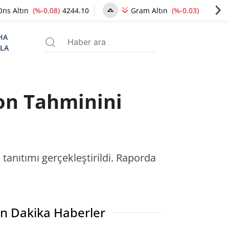
(%-0.08)
4244.10
(%-0.03)
6494.45
Ons Altın
Gram Altın
HA
ZLA
on Tahminini
anıtımı gerçekleştirildi. Raporda
n Dakika Haberler