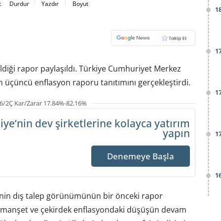
t
Durdur
Yazdır
Boyut
1
1
ildiği rapor paylaşıldı. Türkiye Cumhuriyet Merkez
n üçüncü enflasyon raporu tanıtımını gerçekleştirdi.
1
6/2Ç Kar/Zarar 17.84%-82.16%
iye’nin dev şirketlerine
kolayca yatırım
yapın
1
Denemeye Başla
1
nin dış talep görünümünün bir önceki rapor
l manşet ve çekirdek enflasyondaki düşüşün devam