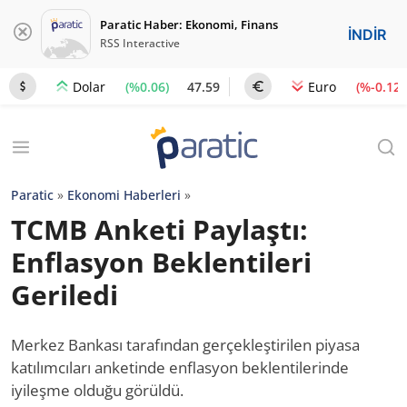
Paratic Haber: Ekonomi, Finans
İNDİR
RSS Interactive
(%0.06)
47.59
(%-0.12)
Dolar
Euro
Paratic
»
Ekonomi Haberleri
»
TCMB Anketi Paylaştı:
Enflasyon Beklentileri
Geriledi
Merkez Bankası tarafından gerçekleştirilen piyasa
katılımcıları anketinde enflasyon beklentilerinde
iyileşme olduğu görüldü.