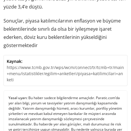
yüzde 3,4’e düştü.
Sonuçlar, piyasa katılımcılarının enflasyon ve büyüme
beklentilerinde sınırlı da olsa bir iyileşmeye işaret
ederken, döviz kuru beklentilerinin yükseldiğini
göstermektedir​
Kaynak:
https://www.tcmb.gov.tr/wps/wcm/connect/tr/tcmb+tr/main
+menu/istatistikler/egilim+anketleri/piyasa+katilimcilari+an
keti
Yasal uyarı:
Bu haber sadece bilgilendirme amaçlıdır. Paratic.com’da
yer alan bilgi, yorum ve tavsiyeler yatırım danışmanlığı kapsamında
değildir. Yatırım danışmanlığı hizmeti, aracı kurumlar, portföy yönetim
şirketleri ve mevduat kabul etmeyen bankalar ile müşteri arasında
imzalanacak yatırım danışmanlığı sözleşmesi çerçevesinde
sunulmaktadır. Bu haberde yer alan görüşler, mali durumunuz ile risk
ve getiri tercihinize uygun olmayabilir. Bu nedenle yalnızca burada yer