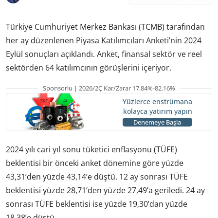
Türkiye Cumhuriyet Merkez Bankası (TCMB) tarafından
her ay düzenlenen Piyasa Katılımcıları Anketi’nin 2024
Eylül sonuçları açıklandı. Anket, finansal sektör ve reel
sektörden 64 katılımcının görüşlerini içeriyor.
Sponsorlu | 2026/2Ç Kar/Zarar 17.84%-82.16%
Yüzlerce enstrümana
kolayca yatırım yapın
Denemeye Başla
2024 yılı cari yıl sonu tüketici enflasyonu (TÜFE)
beklentisi bir önceki anket dönemine göre yüzde
43,31’den yüzde 43,14’e düştü. 12 ay sonrası TÜFE
beklentisi yüzde 28,71’den yüzde 27,49’a geriledi. 24 ay
sonrası TÜFE beklentisi ise yüzde 19,30’dan yüzde
18,38’e düştü.