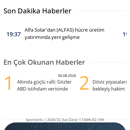
Son Dakika Haberler
Alfa Solar'dan (ALFAS) hücre üretim
19:37
19
yatırımında yeni gelişme
En Çok Okunan Haberler
1
2
06.08.2026
Altında güçlü ralli: Gözler
Döviz piyasaları
ABD istihdam verisinde
bekleyiş hakim: Y
pozisyondan kaçı
Sponsorlu | 2026/2Ç Kar/Zarar 17.84%-82.16%