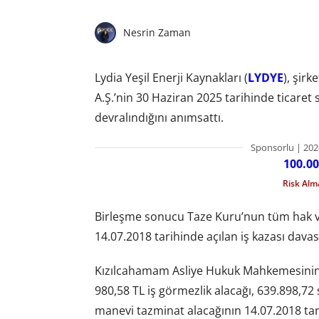
Nesrin Zaman
Lydia Yeşil Enerji Kaynakları (
LYDYE
), şir
A.Ş.’nin 30 Haziran 2025 tarihinde ticaret s
devralındığını anımsattı.
Sponsorlu | 202
100.00
Risk Al
Birleşme sonucu Taze Kuru’nun tüm hak ve
14.07.2018 tarihinde açılan iş kazası dav
Kızılcahamam Asliye Hukuk Mahkemesinin 18
980,58 TL iş görmezlik alacağı, 639.898,72 
manevi tazminat alacağının 14.07.2018 tarih