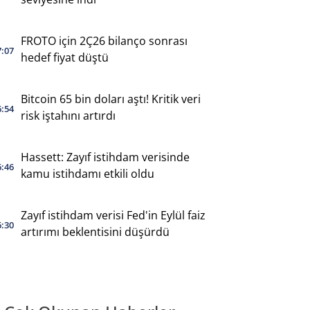
FROTO için 2Ç26 bilanço sonrası
7:07
hedef fiyat düştü
Bitcoin 65 bin doları aştı! Kritik veri
6:54
risk iştahını artırdı
Hassett: Zayıf istihdam verisinde
6:46
kamu istihdamı etkili oldu
Zayıf istihdam verisi Fed'in Eylül faiz
6:30
artırımı beklentisini düşürdü