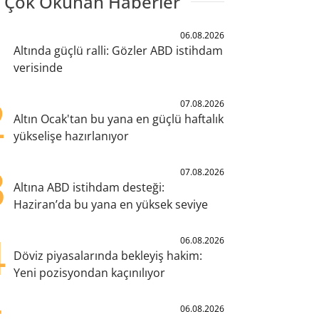
 Çok Okunan Haberler
1
06.08.2026
Altında güçlü ralli: Gözler ABD istihdam
verisinde
2
07.08.2026
Altın Ocak'tan bu yana en güçlü haftalık
yükselişe hazırlanıyor
3
07.08.2026
Altına ABD istihdam desteği:
Haziran’da bu yana en yüksek seviye
4
06.08.2026
Döviz piyasalarında bekleyiş hakim:
Yeni pozisyondan kaçınılıyor
06.08.2026