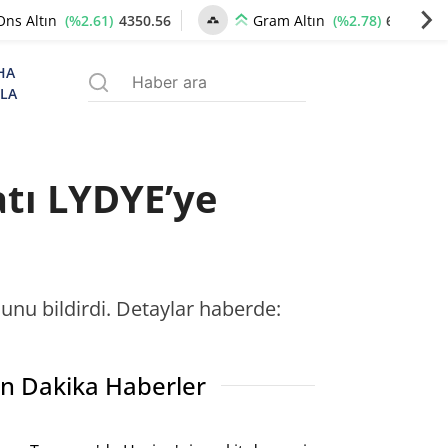
(%2.61)
4350.56
(%2.78)
6672.92
Ons Altın
Gram Altın
HA
ZLA
atı LYDYE’ye
cunu bildirdi. Detaylar haberde:
n Dakika Haberler