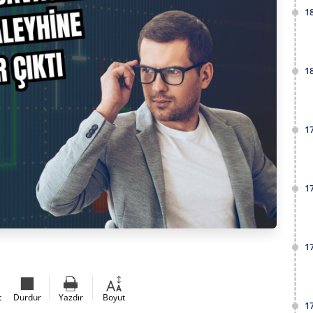
1
1
1
1
1
t
Durdur
Yazdır
Boyut
1