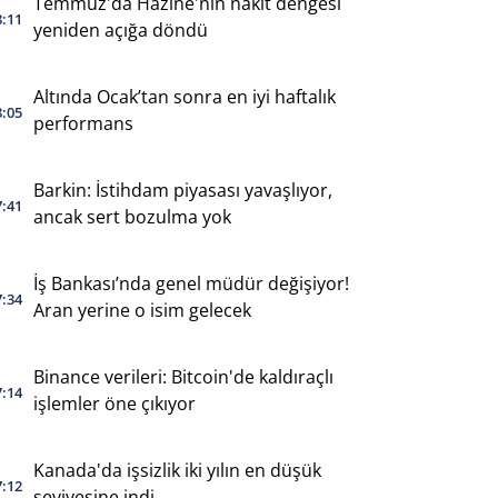
Temmuz'da Hazine'nin nakit dengesi
8:11
yeniden açığa döndü
Altında Ocak’tan sonra en iyi haftalık
8:05
performans
Barkin: İstihdam piyasası yavaşlıyor,
7:41
ancak sert bozulma yok
İş Bankası’nda genel müdür değişiyor!
7:34
Aran yerine o isim gelecek
Binance verileri: Bitcoin'de kaldıraçlı
7:14
işlemler öne çıkıyor
Kanada'da işsizlik iki yılın en düşük
7:12
seviyesine indi