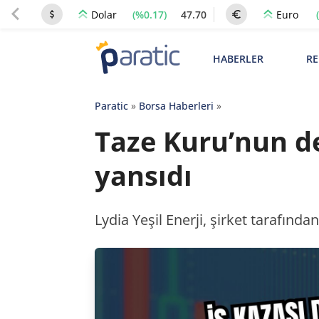
(%0.17)
47.70
Dolar
Euro
HABERLER
RE
Paratic
»
Borsa Haberleri
»
Taze Kuru’nun de
yansıdı
Lydia Yeşil Enerji, şirket tarafınd