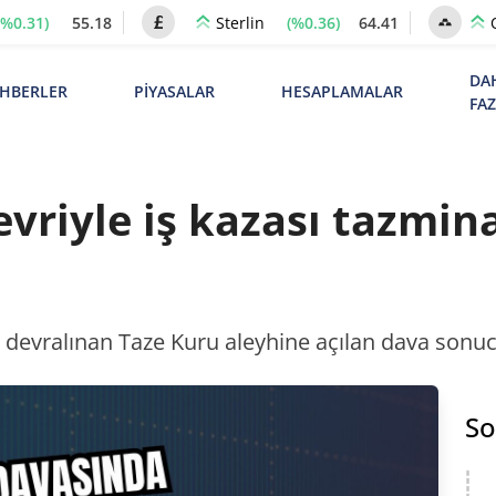
(%0.31)
55.18
(%0.36)
64.41
Sterlin
DA
HBERLER
PİYASALAR
HESAPLAMALAR
FA
vriyle iş kazası tazmin
an devralınan Taze Kuru aleyhine açılan dava sonu
So