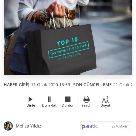
HABER GİRİŞ
11 Ocak 2020 16:59
SON GÜNCELLEME
21 Ocak 20
Dinle
Duraklat
Durdur
Yazdır
Boyut
Melisa Yıldız