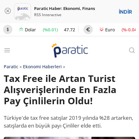
Paratic Haber: Ekonomi, Finans
İNDİR
RSS Interactive
(%0.01)
47.72
(%-0.04)
Dolar
Euro
Paratic
»
Ekonomi Haberleri
»
Tax Free ile Artan Turist
Alışverişlerinde En Fazla
Pay Çinlilerin Oldu!
Türkiye'de tax free satışlar 2019 yılında %28 artarken,
satışlarda en büyük payı Çinliler elde etti.