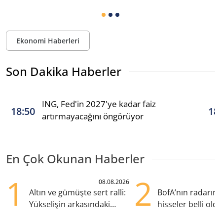
Ekonomi Haberleri
Son Dakika Haberler
ING, Fed'in 2027'ye kadar faiz
18:50
18
artırmayacağını öngörüyor
En Çok Okunan Haberler
1
2
08.08.2026
Altın ve gümüşte sert ralli:
BofA’nın radarın
Yükselişin arkasındaki
hisseler belli old
kritik etkenler
TRALT, satışta T