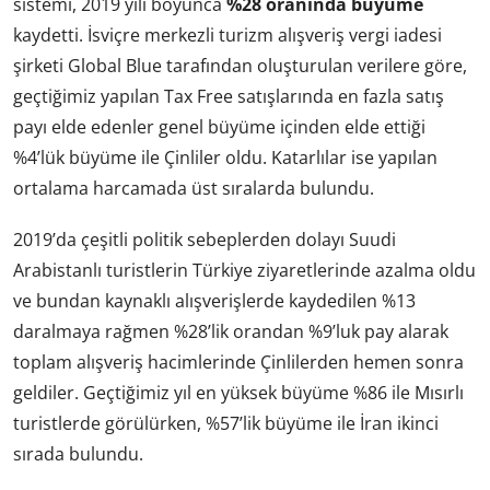
sistemi, 2019 yılı boyunca
%28 oranında büyüme
kaydetti. İsviçre merkezli turizm alışveriş vergi iadesi
şirketi Global Blue tarafından oluşturulan verilere göre,
geçtiğimiz yapılan Tax Free satışlarında en fazla satış
payı elde edenler genel büyüme içinden elde ettiği
%4’lük büyüme ile Çinliler oldu. Katarlılar ise yapılan
ortalama harcamada üst sıralarda bulundu.
2019’da çeşitli politik sebeplerden dolayı Suudi
Arabistanlı turistlerin Türkiye ziyaretlerinde azalma oldu
ve bundan kaynaklı alışverişlerde kaydedilen %13
daralmaya rağmen %28’lik orandan %9’luk pay alarak
toplam alışveriş hacimlerinde Çinlilerden hemen sonra
geldiler. Geçtiğimiz yıl en yüksek büyüme %86 ile Mısırlı
turistlerde görülürken, %57’lik büyüme ile İran ikinci
sırada bulundu.