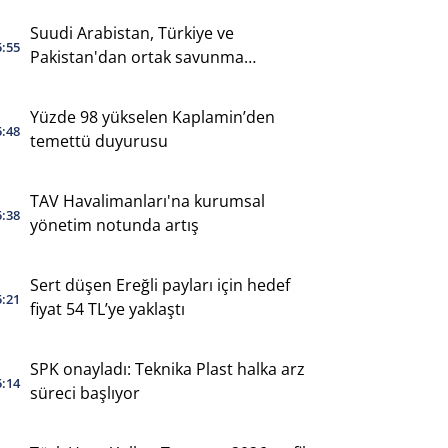
Suudi Arabistan, Türkiye ve
5:55
Pakistan'dan ortak savunma
anlaşması
Yüzde 98 yükselen Kaplamin’den
5:48
temettü duyurusu
TAV Havalimanları'na kurumsal
5:38
yönetim notunda artış
Sert düşen Ereğli payları için hedef
5:21
fiyat 54 TL’ye yaklaştı
SPK onayladı: Teknika Plast halka arz
5:14
süreci başlıyor