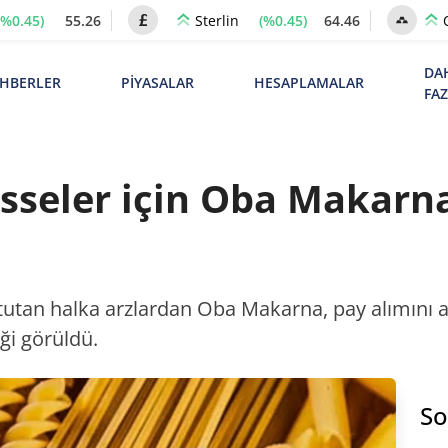
(%0.45)
55.26
(%0.45)
64.46
Sterlin
DA
HBERLER
PİYASALAR
HESAPLAMALAR
FA
sseler için Oba Makarn
a tutan halka arzlardan Oba Makarna, pay alımını a
ği görüldü.
So