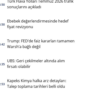
Türk Hava Yolları Temmuz 2026 trafik
4:50
sonuçlarını açıkladı
Ebebek değerlendirmesinde hedef
4:50
fiyat revizyonu
Trump: FED’de faiz kararları tamamen
4:42
Warsh’a bağlı değil
UBS: Geri çekilmeler altında alım
4:35
fırsatı olabilir
Kapeks Kimya halka arz detayları:
2:53
Talep toplama tarihleri belli oldu