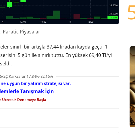
 Paratic Piyasalar
r sınırlı bir artışla 37,44 liradan kayda geçti. 1
isini 5 gün ile sınırlı tuttu. En yüksek 69,40 TL’yi
seldi.
6/2Ç Kar/Zarar 17.84%-82.16%
e uygun bir yatırım stratejisi var.
şlemlerle Tanışmak İçin
le Ücretsiz Denemeye Başla