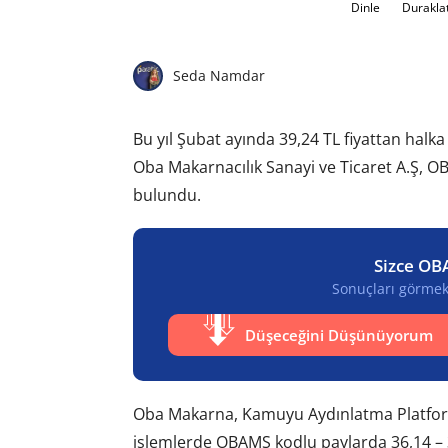
Dinle
Durakla
Seda Namdar
Bu yıl Şubat ayında 39,24 TL fiyattan halk
Oba Makarnacılık Sanayi ve Ticaret A.Ş, OB
bulundu.
Sizce OB
Sonuçları görmek 
Düşeceğini Düşünüyorum
Oba Makarna, Kamuyu Aydınlatma Platform
işlemlerde OBAMS kodlu paylarda 36,14 – 36