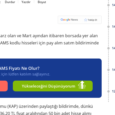
t
Durdur
Yazdır
Boyut
1
1
a arz olan ve Mart ayından itibaren borsada yer alan
AMS kodlu hisseleri için pay alım satım bildiriminde
1
AMS Fiyatı Ne Olur?
1
için lütfen katılım sağlayınız.
Yükseleceğini Düşünüyorum
1
u (KAP) üzerinden paylaştığı bildirimde, dünkü
,20 TL fiyat aralığından 50 bin adet hisse alımı