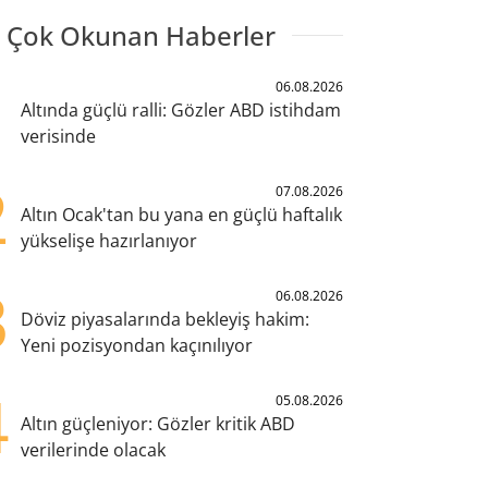
 Çok Okunan Haberler
1
06.08.2026
Altında güçlü ralli: Gözler ABD istihdam
verisinde
2
07.08.2026
Altın Ocak'tan bu yana en güçlü haftalık
yükselişe hazırlanıyor
3
06.08.2026
Döviz piyasalarında bekleyiş hakim:
Yeni pozisyondan kaçınılıyor
4
05.08.2026
Altın güçleniyor: Gözler kritik ABD
verilerinde olacak