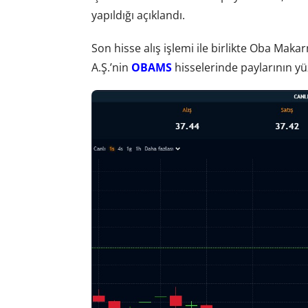
yapıldığı açıklandı.
Son hisse alış işlemi ile birlikte Oba Maka
A.Ş.’nin
OBAMS
hisselerinde paylarının yüz