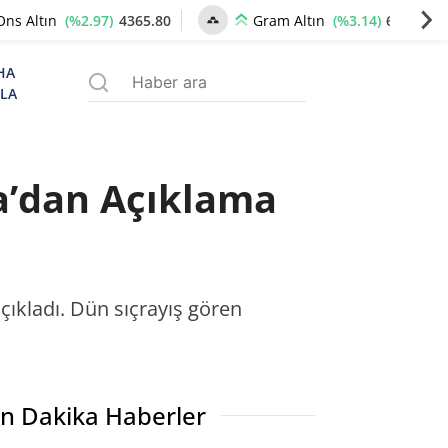
(%2.97)
4365.80
(%3.14)
6696.20
Ons Altın
Gram Altın
HA
ZLA
a’dan Açıklama
çıkladı. Dün sıçrayış gören
n Dakika Haberler