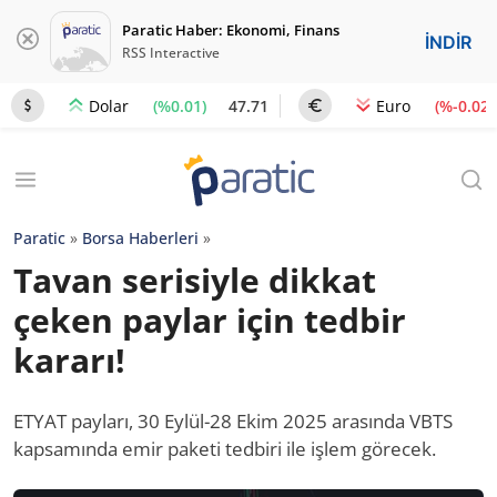
Paratic Haber: Ekonomi, Finans
İNDİR
RSS Interactive
(%0.01)
47.71
(%-0.02)
Dolar
Euro
Paratic
»
Borsa Haberleri
»
Tavan serisiyle dikkat
çeken paylar için tedbir
kararı!
ETYAT payları, 30 Eylül-28 Ekim 2025 arasında VBTS
kapsamında emir paketi tedbiri ile işlem görecek.