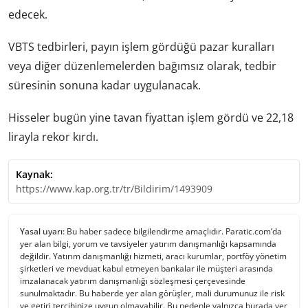
edecek.
VBTS tedbirleri, payın işlem gördüğü pazar kuralları
veya diğer düzenlemelerden bağımsız olarak, tedbir
süresinin sonuna kadar uygulanacak.
Hisseler bugün yine tavan fiyattan işlem gördü ve 22,18
lirayla rekor kırdı.
Kaynak:
https://www.kap.org.tr/tr/Bildirim/1493909
Yasal uyarı:
Bu haber sadece bilgilendirme amaçlıdır. Paratic.com’da
yer alan bilgi, yorum ve tavsiyeler yatırım danışmanlığı kapsamında
değildir. Yatırım danışmanlığı hizmeti, aracı kurumlar, portföy yönetim
şirketleri ve mevduat kabul etmeyen bankalar ile müşteri arasında
imzalanacak yatırım danışmanlığı sözleşmesi çerçevesinde
sunulmaktadır. Bu haberde yer alan görüşler, mali durumunuz ile risk
ve getiri tercihinize uygun olmayabilir. Bu nedenle yalnızca burada yer