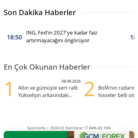
Son Dakika Haberler
ING, Fed'in 2027'ye kadar faiz
18:50
18
artırmayacağını öngörüyor
En Çok Okunan Haberler
1
2
08.08.2026
Altın ve gümüşte sert ralli:
BofA’nın radarın
Yükselişin arkasındaki
hisseler belli old
kritik etkenler
TRALT, satışta T
Sponsorlu | 2026/2Ç Kar/Zarar 17.84%-82.16%