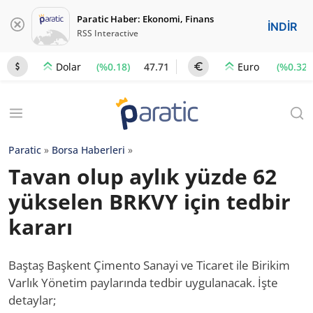
Paratic Haber: Ekonomi, Finans
İNDİR
RSS Interactive
(%0.18)
47.71
(%0.32)
Dolar
Euro
Paratic
»
Borsa Haberleri
»
Tavan olup aylık yüzde 62
yükselen BRKVY için tedbir
kararı
Baştaş Başkent Çimento Sanayi ve Ticaret ile Birikim
Varlık Yönetim paylarında tedbir uygulanacak. İşte
detaylar;