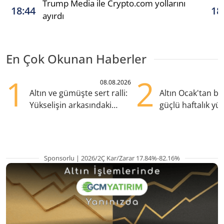
Trump Media ile Crypto.com yollarını
18:44
18
ayırdı
En Çok Okunan Haberler
1
2
08.08.2026
Altın ve gümüşte sert ralli:
Altın Ocak'tan b
Yükselişin arkasındaki
güçlü haftalık yük
kritik etkenler
hazırlanıyor
Sponsorlu | 2026/2Ç Kar/Zarar 17.84%-82.16%