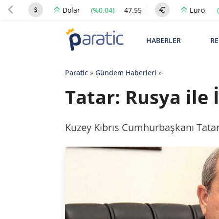
(%0.04)
47.55
Dolar
Euro
HABERLER
RE
Paratic
»
Gündem Haberleri
»
Tatar: Rusya ile
Kuzey Kıbrıs Cumhurbaşkanı Tatar, R