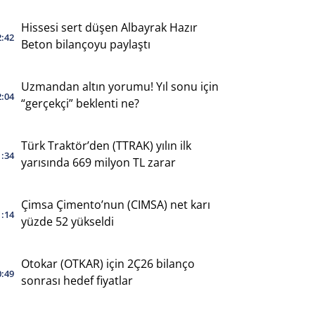
Hissesi sert düşen Albayrak Hazır
2:42
Beton bilançoyu paylaştı
Uzmandan altın yorumu! Yıl sonu için
2:04
“gerçekçi” beklenti ne?
Türk Traktör’den (TTRAK) yılın ilk
1:34
yarısında 669 milyon TL zarar
Çimsa Çimento’nun (CIMSA) net karı
1:14
yüzde 52 yükseldi
Otokar (OTKAR) için 2Ç26 bilanço
0:49
sonrası hedef fiyatlar