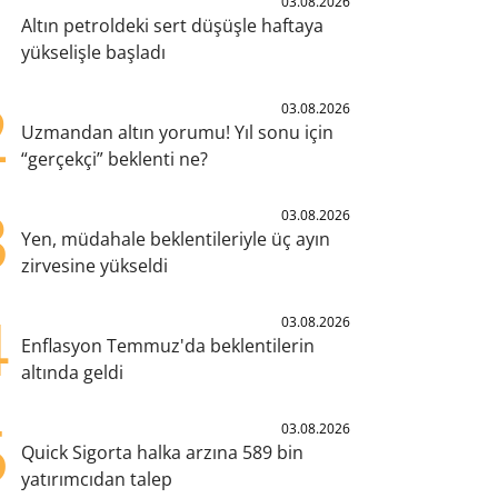
1
03.08.2026
Altın petroldeki sert düşüşle haftaya
yükselişle başladı
2
03.08.2026
Uzmandan altın yorumu! Yıl sonu için
“gerçekçi” beklenti ne?
3
03.08.2026
Yen, müdahale beklentileriyle üç ayın
zirvesine yükseldi
4
03.08.2026
Enflasyon Temmuz'da beklentilerin
altında geldi
5
03.08.2026
Quick Sigorta halka arzına 589 bin
yatırımcıdan talep