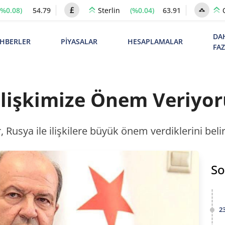
(%0.08)
54.79
(%0.04)
63.91
Sterlin
DA
HBERLER
PİYASALAR
HESAPLAMALAR
FA
 İlişkimize Önem Veriyo
usya ile ilişkilere büyük önem verdiklerini belirt
So
2