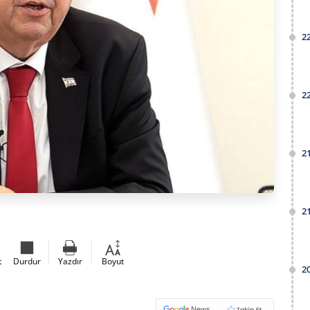
2
2
2
2
t
Durdur
Yazdır
Boyut
2