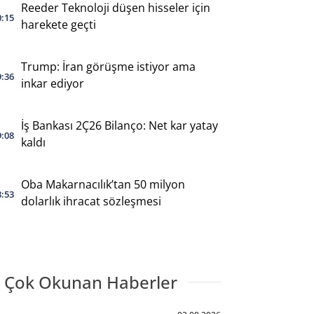
Reeder Teknoloji düşen hisseler için
0:15
harekete geçti
Trump: İran görüşme istiyor ama
9:36
inkar ediyor
İş Bankası 2Ç26 Bilanço: Net kar yatay
9:08
kaldı
Oba Makarnacılık’tan 50 milyon
8:53
dolarlık ihracat sözleşmesi
 Çok Okunan Haberler