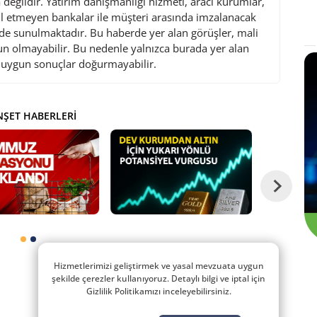
değildir. Yatırım danışmanlığı hizmeti, aracı kurumlar,
l etmeyen bankalar ile müşteri arasında imzalanacak
de sunulmaktadır. Bu haberde yer alan görüşler, mali
gun olmayabilir. Bu nedenle yalnızca burada yer alan
i uygun sonuçlar doğurmayabilir.
ŞET HABERLERI
Hizmetlerimizi geliştirmek ve yasal mevzuata uygun
şekilde çerezler kullanıyoruz. Detaylı bilgi ve iptal için
Gizlilik Politikamızı inceleyebilirsiniz.