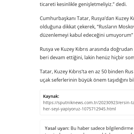
ticareti kesinlikle genişletmeliyiz.” dedi.
Cumhurbaşkanı Tatar, Rusya’dan Kuzey Kıb
olduğuna dikkat çekerek, “Rusların Mosk
düzenlemeyi kabul edeceğini umuyorum” 
Rusya ve Kuzey Kıbrıs arasında doğrudan se
beri devam ettiğini, lakin henüz hiçbir so
Tatar, Kuzey Kıbrıs’ta en az 50 binden Rus
uçak seferlerinin büyük önem taşıdığını bil
Kaynak:
https://sputniknews.com.tr/20230923/ersin-ta
her-seyi-yapiyoruz-1075712945.html
Yasal uyarı:
Bu haber sadece bilgilendirme a