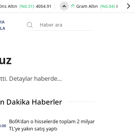
(%0.31)
4054.91
(%0.04)
6199.45
Ons Altın
Gram Altın
HA
ZLA
ruz
ti. Detaylar haberde...
n Dakika Haberler
BofA’dan o hisselerde toplam 2 milyar
3:00
TL’ye yakın satış yaptı