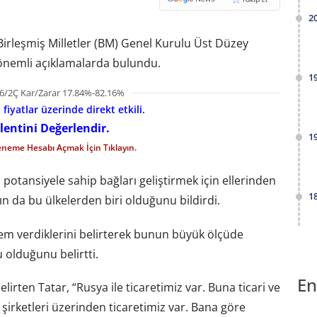
2
irleşmiş Milletler (BM) Genel Kurulu Üst Düzey
k önemli açıklamalarda bulundu.
1
6/2Ç Kar/Zarar 17.84%-82.16%
iyatlar üzerinde direkt etkili.
lentini Değerlendir.
1
eneme Hesabı Açmak İçin Tıklayın.
 potansiyele sahip bağları geliştirmek için ellerinden
1
nın da bu ülkelerden biri olduğunu bildirdi.
em verdiklerini belirterek bunun büyük ölçüde
u olduğunu belirtti.
En
irten Tatar, “Rusya ile ticaretimiz var. Buna ticari ve
 şirketleri üzerinden ticaretimiz var. Bana göre