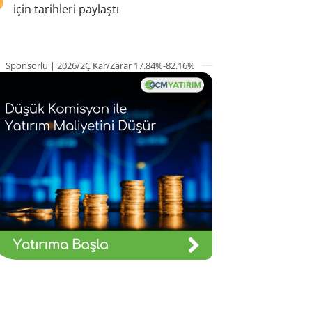
için tarihleri paylaştı
Sponsorlu | 2026/2Ç Kar/Zarar 17.84%-82.16%