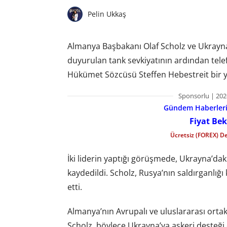
Pelin Ukkaş
Almanya Başbakanı Olaf Scholz ve Ukrayn
duyurulan tank sevkiyatının ardından tel
Hükümet Sözcüsü Steffen Hebestreit bir yazı
Sponsorlu | 202
Gündem Haberleri f
Fiyat Bek
Ücretsiz (FOREX) D
İki liderin yaptığı görüşmede, Ukrayna’daki
kaydedildi. Scholz, Rusya’nın saldırganlığı
etti.
Almanya’nın Avrupalı ​​ve uluslararası or
Scholz, böylece Ukrayna’ya askeri desteği 