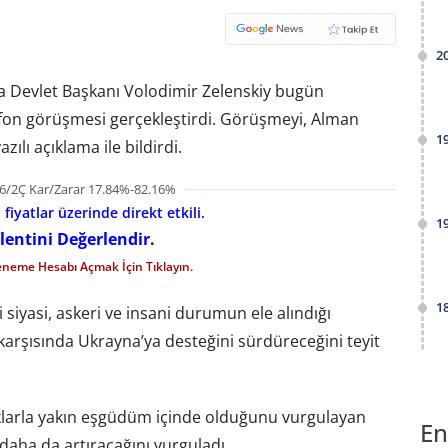
2
a Devlet Başkanı Volodimir Zelenskiy bugün
efon görüşmesi gerçekleştirdi. Görüşmeyi, Alman
1
lı açıklama ile bildirdi.
6/2Ç Kar/Zarar 17.84%-82.16%
iyatlar üzerinde direkt etkili.
1
lentini Değerlendir.
eneme Hesabı Açmak İçin Tıklayın.
1
 siyasi, askeri ve insani durumun ele alındığı
 karşısında Ukrayna’ya desteğini sürdüreceğini teyit
taklarla yakın eşgüdüm içinde olduğunu vurgulayan
En
daha da artıracağını vurguladı.