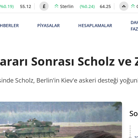
(%0.19)
55.12
(%0.24)
64.25
Sterlin
DA
HBERLER
PİYASALAR
HESAPLAMALAR
FA
ararı Sonrası Scholz ve
sinde Scholz, Berlin'in Kiev'e askeri desteği yoğun
So
2