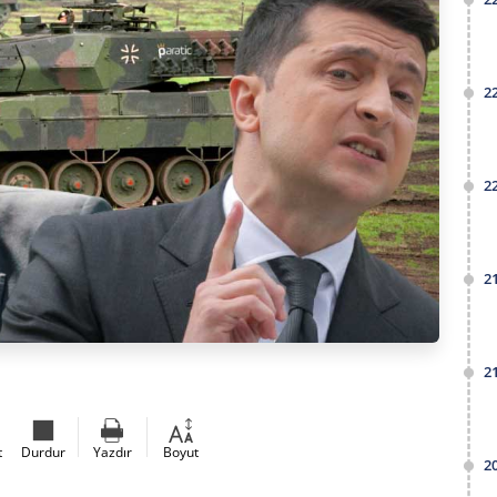
2
2
2
2
t
Durdur
Yazdır
Boyut
2