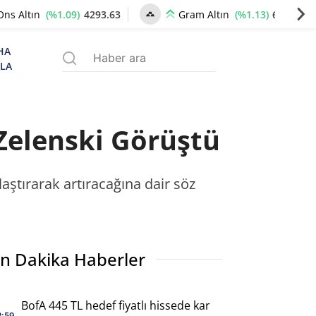
(%1.09)
4293.63
(%1.13)
6569.48
Ons Altın
Gram Altın
HA
ZLA
 Zelenski Görüştü
laştırarak artıracağına dair söz
n Dakika Haberler
BofA 445 TL hedef fiyatlı hissede kar
2:59