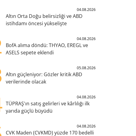
1
04.08.2026
Altın Orta Doğu belirsizliği ve ABD
istihdamı öncesi yükselişte
2
04.08.2026
BofA alıma döndü: THYAO, EREGL ve
ASELS sepete eklendi
3
05.08.2026
Altın güçleniyor: Gözler kritik ABD
verilerinde olacak
4
04.08.2026
TÜPRAŞ'ın satış gelirleri ve kârlılığı ilk
yarıda güçlü büyüdü
5
04.08.2026
CVK Maden (CVKMD) yüzde 170 bedelli