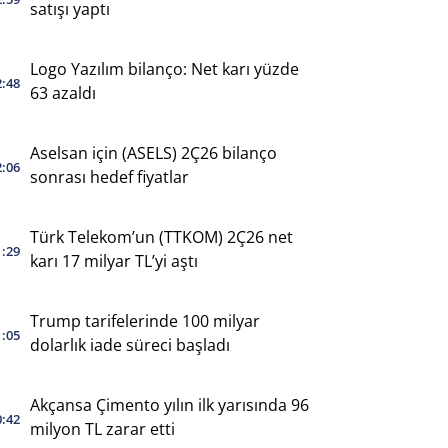
satışı yaptı
Logo Yazılım bilanço: Net karı yüzde
2:48
63 azaldı
Aselsan için (ASELS) 2Ç26 bilanço
2:06
sonrası hedef fiyatlar
Türk Telekom’un (TTKOM) 2Ç26 net
1:29
karı 17 milyar TL’yi aştı
Trump tarifelerinde 100 milyar
1:05
dolarlık iade süreci başladı
Akçansa Çimento yılın ilk yarısında 96
0:42
milyon TL zarar etti