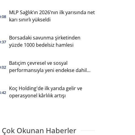
MLP Sağlık’ın 2026’nın ilk yarısında net
0:08
karı sınırlı yükseldi
Borsadaki savunma şirketinden
9:37
yüzde 1000 bedelsiz hamlesi
Batıçim çevresel ve sosyal
9:02
performansıyla yeni endekse dahil
oldu
Koç Holding'de ilk yarıda gelir ve
8:42
operasyonel kârlılık artışı
 Çok Okunan Haberler