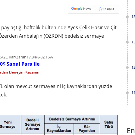
1
paylaştığı haftalık bülteninde Ayes Çelik Hasır ve Çit
e Özerden Ambalaj’ın (OZRDN) bedelsiz sermaye
1
6/2Ç Kar/Zarar 17.84%-82.16%
0$ Sanal Para ile
1
madan Deneyim Kazanın
0 TL olan mevcut sermayesini iç kaynaklardan yüzde
1
cek.
En