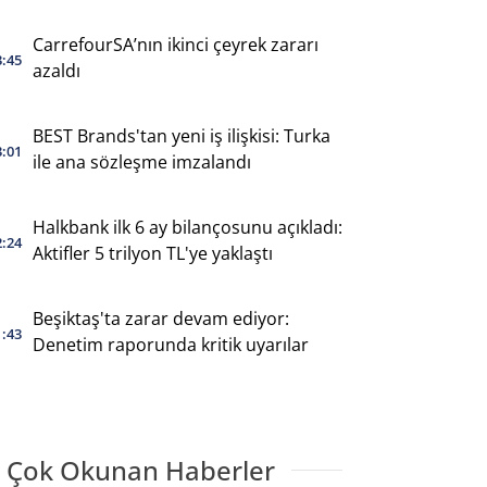
CarrefourSA’nın ikinci çeyrek zararı
3:45
azaldı
BEST Brands'tan yeni iş ilişkisi: Turka
3:01
ile ana sözleşme imzalandı
Halkbank ilk 6 ay bilançosunu açıkladı:
2:24
Aktifler 5 trilyon TL'ye yaklaştı
Beşiktaş'ta zarar devam ediyor:
1:43
Denetim raporunda kritik uyarılar
 Çok Okunan Haberler