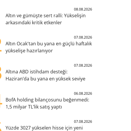
1
08.08.2026
Altın ve gümüşte sert ralli: Yükselişin
arkasındaki kritik etkenler
2
07.08.2026
Altın Ocak'tan bu yana en güçlü haftalık
yükselişe hazırlanıyor
3
07.08.2026
Altına ABD istihdam desteği:
Haziran’da bu yana en yüksek seviye
4
06.08.2026
BofA holding bilançosunu beğenmedi:
1,5 milyar TL’lik satış yaptı
5
07.08.2026
Yüzde 3027 yükselen hisse için yeni