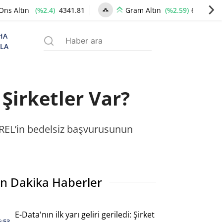
(%2.4)
4341.81
(%2.59)
6660.55
Ons Altın
Gram Altın
HA
ZLA
Şirketler Var?
EREL’in bedelsiz başvurusunun
n Dakika Haberler
E-Data'nın ilk yarı geliri geriledi: Şirket
6:53