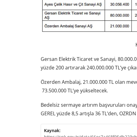
Gersan Elektrik Ticaret ve Sanayi, 80.000
yüzde 200 artırarak 240.000.000 TL’ye çıka
Özerden Ambalaj, 21.000.000 TL olan mevc
73.500.000 TL’ye yükseltecek.
Bedelsiz sermaye artırım başvuruları onay
GEREL yüzde 8,5 artışla 36 TL’den, OZRDN 
Kaynak:
https://spk.gov.tr/data/66ec7a468f95db223c