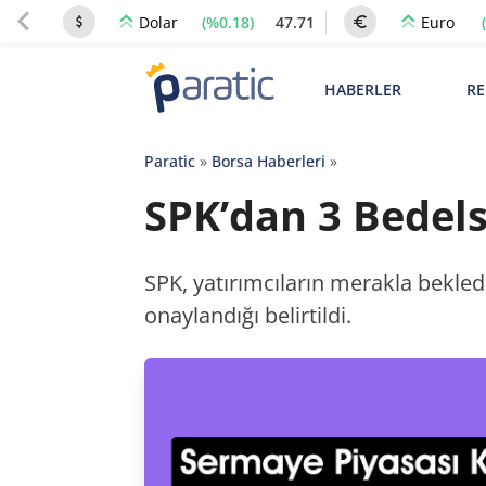
(%0.18)
47.71
Dolar
Euro
HABERLER
RE
Paratic
»
Borsa Haberleri
»
SPK’dan 3 Bedels
SPK, yatırımcıların merakla bekle
onaylandığı belirtildi.