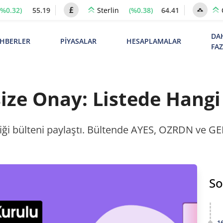
(%0.32)
55.19
(%0.38)
64.41
Sterlin
DA
HBERLER
PİYASALAR
HESAPLAMALAR
FA
ize Onay: Listede Hangi 
diği bülteni paylaştı. Bültende AYES, OZRDN ve G
So
1