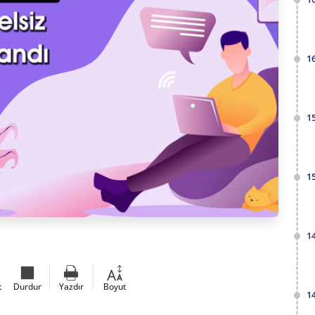
1
1
1
1
t
Durdur
Yazdır
Boyut
1