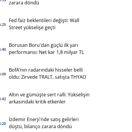
zarara döndü
Fed faiz beklentileri değişti: Wall
6:25
Street yükselişe geçti
Borusan Boru'dan güçlü ilk yarı
5:40
performansı: Net kar 1,8 milyar TL
BofA’nın radarındaki hisseler belli
5:09
oldu: Zirvede TRALT, satışta THYAO
Altın ve gümüşte sert ralli: Yükselişin
4:42
arkasındaki kritik etkenler
İzdemir Enerji'nde satış gelirleri
4:20
düştü, bilanço zarara döndü