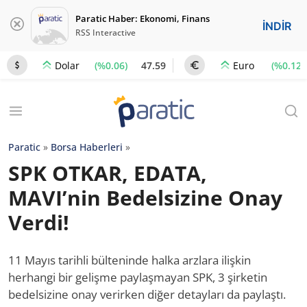
Paratic Haber: Ekonomi, Finans
İNDİR
RSS Interactive
(%0.06)
47.59
(%0.12)
Dolar
Euro
Paratic
»
Borsa Haberleri
»
SPK OTKAR, EDATA,
MAVI’nin Bedelsizine Onay
Verdi!
11 Mayıs tarihli bülteninde halka arzlara ilişkin
herhangi bir gelişme paylaşmayan SPK, 3 şirketin
bedelsizine onay verirken diğer detayları da paylaştı.