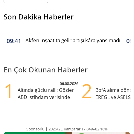
Son Dakika Haberler
Akfen İnşaat'ta gelir artışı kâra yansımadı
09:41
09
En Çok Okunan Haberler
1
2
06.08.2026
Altında güçlü ralli: Gözler
BofA alıma dönd
ABD istihdam verisinde
EREGL ve ASELS 
eklendi
Sponsorlu | 2026/2Ç Kar/Zarar 17.84%-82.16%