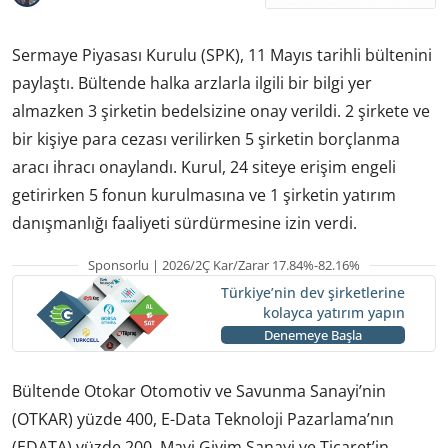
Sermaye Piyasası Kurulu (SPK), 11 Mayıs tarihli bültenini
paylaştı. Bültende halka arzlarla ilgili bir bilgi yer
almazken 3 şirketin bedelsizine onay verildi. 2 şirkete ve
bir kişiye para cezası verilirken 5 şirketin borçlanma
aracı ihracı onaylandı. Kurul, 24 siteye erişim engeli
getirirken 5 fonun kurulmasına ve 1 şirketin yatırım
danışmanlığı faaliyeti sürdürmesine izin verdi.
Sponsorlu | 2026/2Ç Kar/Zarar 17.84%-82.16%
Türkiye’nin dev şirketlerine
kolayca yatırım yapın
Denemeye Başla
Bültende Otokar Otomotiv ve Savunma Sanayi’nin
(OTKAR) yüzde 400, E-Data Teknoloji Pazarlama’nın
(EDATA) yüzde 200, Mavi Giyim Sanayi ve Ticaret’in