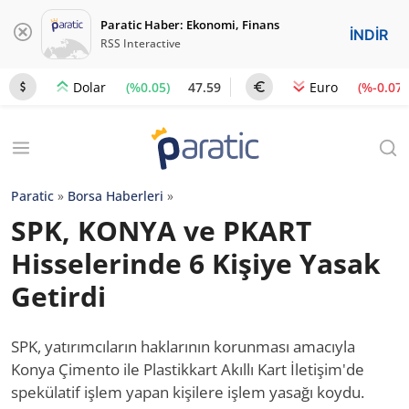
Paratic Haber: Ekonomi, Finans
İNDİR
RSS Interactive
(%0.05)
47.59
(%-0.07)
Dolar
Euro
Paratic
»
Borsa Haberleri
»
SPK, KONYA ve PKART
Hisselerinde 6 Kişiye Yasak
Getirdi
SPK, yatırımcıların haklarının korunması amacıyla
Konya Çimento ile Plastikkart Akıllı Kart İletişim'de
spekülatif işlem yapan kişilere işlem yasağı koydu.