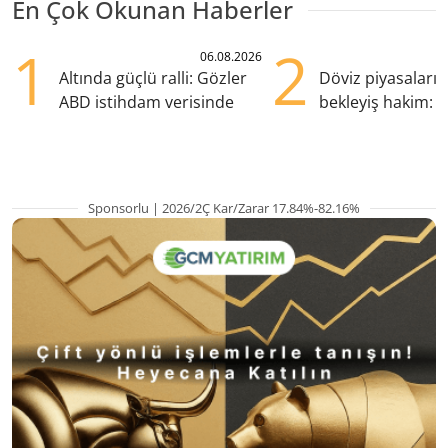
En Çok Okunan Haberler
1
2
06.08.2026
Altında güçlü ralli: Gözler
Döviz piyasaları
ABD istihdam verisinde
bekleyiş hakim: Y
pozisyondan kaçı
Sponsorlu | 2026/2Ç Kar/Zarar 17.84%-82.16%