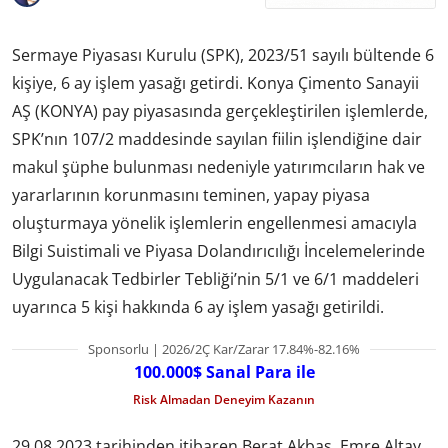
Sermaye Piyasası Kurulu (SPK), 2023/51 sayılı bültende 6
kişiye, 6 ay işlem yasağı getirdi. Konya Çimento Sanayii
AŞ (KONYA) pay piyasasında gerçekleştirilen işlemlerde,
SPK’nın 107/2 maddesinde sayılan fiilin işlendiğine dair
makul şüphe bulunması nedeniyle yatırımcıların hak ve
yararlarının korunmasını teminen, yapay piyasa
oluşturmaya yönelik işlemlerin engellenmesi amacıyla
Bilgi Suistimali ve Piyasa Dolandırıcılığı İncelemelerinde
Uygulanacak Tedbirler Tebliği’nin 5/1 ve 6/1 maddeleri
uyarınca 5 kişi hakkında 6 ay işlem yasağı getirildi.
Sponsorlu | 2026/2Ç Kar/Zarar 17.84%-82.16%
100.000$ Sanal Para ile
Risk Almadan Deneyim Kazanın
29.08.2023 tarihinden itibaren Berat Akbaş, Emre Altay