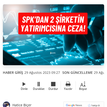
HABER GİRİŞ
29 Ağustos 2023 09:27
SON GÜNCELLEME
29 Ağus
Dinle
Duraklat
Durdur
Yazdır
Boyut
Hatice Biçer