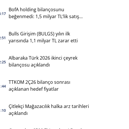
BofA holding bilançosunu
3:17
beğenmedi: 1,5 milyar TL’lik satış
yaptı
Bulls Girişim (BULGS) yılın ilk
2:51
yarısında 1,1 milyar TL zarar etti
Albaraka Türk 2026 ikinci çeyrek
2:25
bilançosu açıklandı
TTKOM 2Ç26 bilanço sonrası
1:44
açıklanan hedef fiyatlar
Çitlekçi Mağazacılık halka arz tarihleri
1:10
açıklandı