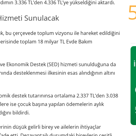
ımın 3.336 TL’den 4.336 TL’ye yükseldiğini aktardı.
Hizmeti Sunulacak
ık, bu çerçevede toplum vizyonu ile hareket edildiğini
içerisinde toplam 18 milyar TL Evde Bakım
yal ve Ekonomik Destek (SED) hizmeti sunulduğuna da
nında desteklenmesi ilkesinin esas alındığının altını
omik destek tutarınınsa ortalama 2.337 TL’den 3.038
elere ise çocuk başına yapılan ödemelerin aylık
ğını bildirdi.
in düşük gelirli birey ve ailelerin ihtiyaçlar
de etti. Dezavantajlı durumdaki bireylerin çeşitli