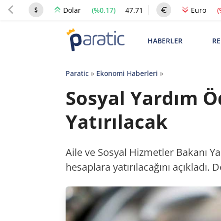
(%0.17)
47.71
(
Dolar
Euro
HABERLER
RE
Paratic
»
Ekonomi Haberleri
»
Sosyal Yardım Ö
Yatırılacak
Aile ve Sosyal Hizmetler Bakanı Y
hesaplara yatırılacağını açıkladı. 