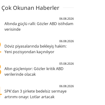
 Çok Okunan Haberler
1
06.08.2026
Altında güçlü ralli: Gözler ABD istihdam
verisinde
2
06.08.2026
Döviz piyasalarında bekleyiş hakim:
Yeni pozisyondan kaçınılıyor
3
05.08.2026
Altın güçleniyor: Gözler kritik ABD
verilerinde olacak
4
06.08.2026
SPK'dan 3 şirkete bedelsiz sermaye
artırımı onayı: Lotlar artacak