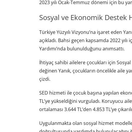
2023 yılı Ocak-Temmuz dönemi için bu yard
Sosyal ve Ekonomik Destek 
Türkiye Yüzyılı Vizyonu’na işaret eden Yan
açıkladı. Bahsi geçen kapsamda 2022 yılı 
Yardımı’nda bulunulduğunu anımsattı.
İhtiyaç sahibi ailelere çocukları için Sos
değinen Yanık, çocukların öncelikle aile ya
çizdi.
SED hizmeti ile çocuk başına yapılan ekon
TL’ye yükseldiğini vurguladı. Koruyucu ail
ortalaması 3.644 TL’den 4.853 TL’ye çıkarıldı
Uygulanmakta olan sosyal hizmet modellerin
doğrultusunda yardımda bulunulacağını ifa