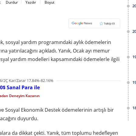
t
Durdur
Yazdır
Boyut
2
2
ık, sosyal yardım programındaki aylık ödemelerin
rına yatırılacağını açıkladı. Yanık, Ocak ayı memur
1
syal yardım modelleri kapsamındaki ödemelerle ilgili
6/2Ç Kar/Zarar 17.84%-82.16%
1
0$ Sanal Para ile
madan Deneyim Kazanın
1
ı ve Sosyal Ekonomik Destek ödemelerinin artışlı bir
ılacağını duyurdu.
alara da dikkat çekti. Yanık, tüm toplumu hedefleyen