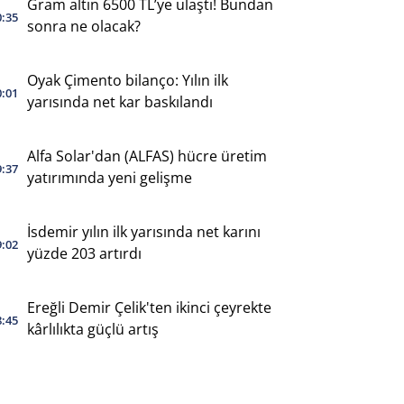
Gram altın 6500 TL’ye ulaştı! Bundan
0:35
sonra ne olacak?
Oyak Çimento bilanço: Yılın ilk
0:01
yarısında net kar baskılandı
Alfa Solar'dan (ALFAS) hücre üretim
9:37
yatırımında yeni gelişme
İsdemir yılın ilk yarısında net karını
9:02
yüzde 203 artırdı
Ereğli Demir Çelik'ten ikinci çeyrekte
8:45
kârlılıkta güçlü artış