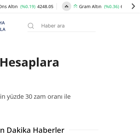
(%0.19)
4248.05
(%0.36)
6516.02
Ons Altın
Gram Altın
HA
ZLA
 Hesaplara
in yüzde 30 zam oranı ile
n Dakika Haberler