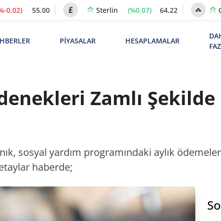
%-0.02)
55.00
(%0.07)
64.22
Sterlin
DA
HBERLER
PİYASALAR
HESAPLAMALAR
FA
denekleri Zamlı Şekilde
anık, sosyal yardım programındaki aylık ödemeler
Detaylar haberde;
So