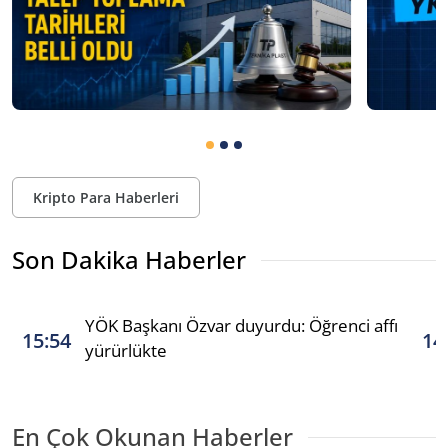
Kripto Para Haberleri
Son Dakika Haberler
YÖK Başkanı Özvar duyurdu: Öğrenci affı
15:54
14
yürürlükte
En Çok Okunan Haberler