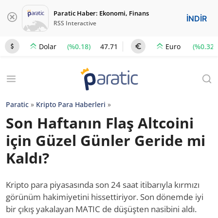
Paratic Haber: Ekonomi, Finans
İNDİR
RSS Interactive
(%0.18)
47.71
(%0.32)
Dolar
Euro
Paratic
»
Kripto Para Haberleri
»
Son Haftanın Flaş Altcoini
için Güzel Günler Geride mi
Kaldı?
Kripto para piyasasında son 24 saat itibarıyla kırmızı
görünüm hakimiyetini hissettiriyor. Son dönemde iyi
bir çıkış yakalayan MATIC de düşüşten nasibini aldı.