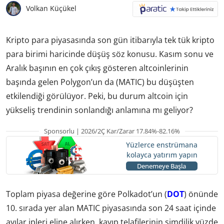
Volkan Küçükel
Kripto para piyasasında son gün itibarıyla tek tük kripto
para birimi haricinde düşüş söz konusu. Kasım sonu ve
Aralık başının en çok çıkış gösteren altcoinlerinin
başında gelen Polygon’un da (MATIC) bu düşüşten
etkilendiği görülüyor. Peki, bu durum altcoin için
yükseliş trendinin sonlandığı anlamına mı geliyor?
Sponsorlu | 2026/2Ç Kar/Zarar 17.84%-82.16%
Yüzlerce enstrümana
kolayca yatırım yapın
Denemeye Başla
Toplam piyasa değerine göre Polkadot’un (
DOT
) önünde
10. sırada yer alan MATIC piyasasında son 24 saat içinde
ayılar ipleri eline alırken, kayıp telafilerinin şimdilik yüzde