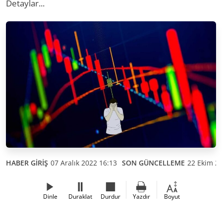
Detaylar...
HABER GİRİŞ
07 Aralık 2022 16:13
SON GÜNCELLEME
22 Ekim 2
Dinle
Duraklat
Durdur
Yazdır
Boyut