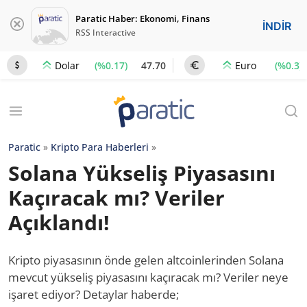
Paratic Haber: Ekonomi, Finans
İNDİR
RSS Interactive
(%0.17)
47.70
(%0.3)
Dolar
Euro
Paratic
»
Kripto Para Haberleri
»
Solana Yükseliş Piyasasını
Kaçıracak mı? Veriler
Açıklandı!
Kripto piyasasının önde gelen altcoinlerinden Solana
mevcut yükseliş piyasasını kaçıracak mı? Veriler neye
işaret ediyor? Detaylar haberde;