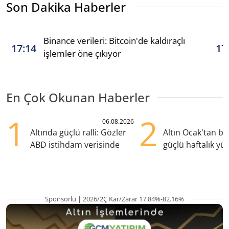
Son Dakika Haberler
Binance verileri: Bitcoin'de kaldıraçlı
17:14
17
işlemler öne çıkıyor
En Çok Okunan Haberler
1
2
06.08.2026
Altında güçlü ralli: Gözler
Altın Ocak'tan b
ABD istihdam verisinde
güçlü haftalık yük
hazırlanıyor
Sponsorlu | 2026/2Ç Kar/Zarar 17.84%-82.16%