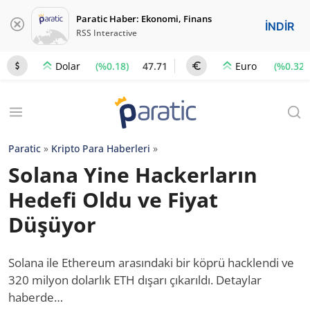
Paratic Haber: Ekonomi, Finans
İNDİR
RSS Interactive
(%0.18)
47.71
(%0.32)
Dolar
Euro
Paratic
»
Kripto Para Haberleri
»
Solana Yine Hackerların
Hedefi Oldu ve Fiyat
Düşüyor
Solana ile Ethereum arasındaki bir köprü hacklendi ve
320 milyon dolarlık ETH dışarı çıkarıldı. Detaylar
haberde…