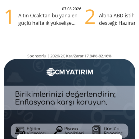
1
2
07.08.2026
Altın Ocak'tan bu yana en
Altına ABD istih
güçlü haftalık yükselişe
desteği: Haziran
hazırlanıyor
yana en yüksek s
Sponsorlu | 2026/2Ç Kar/Zarar 17.84%-82.16%