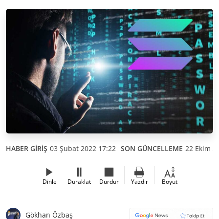
HABER GİRİŞ
03 Şubat 2022 17:22
SON GÜNCELLEME
22 Ekim 2
Dinle
Duraklat
Durdur
Yazdır
Boyut
Gökhan Özbaş