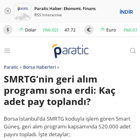
Paratic Haber: Ekonomi, Finans
İNDİR
RSS Interactive
(%0.02)
47.72
(%0.07)
Dolar
Euro
Paratic
»
Borsa Haberleri
»
SMRTG’nin geri alım
programı sona erdi: Kaç
adet pay toplandı?
Borsa İstanbul’da SMRTG koduyla işlem gören Smart
Güneş, geri alım programı kapsamında 520.000 adet
payını topladı. İşte detaylar;