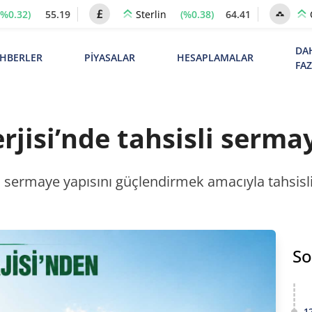
(%0.32)
55.19
(%0.38)
64.41
Sterlin
DA
HBERLER
PİYASALAR
HESAPLAMALAR
FA
jisi’nde tahsisli serma
, sermaye yapısını güçlendirmek amacıyla tahsisli
So
1