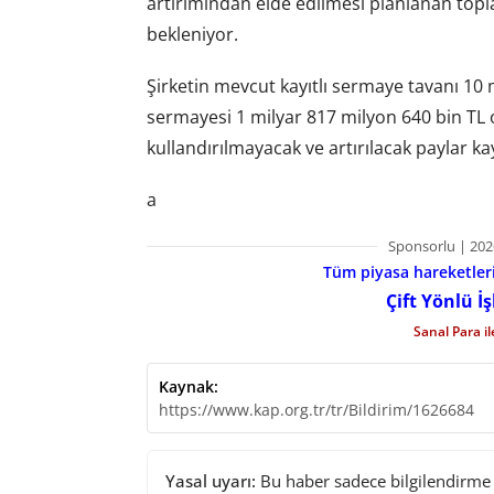
artırımından elde edilmesi planlanan topla
bekleniyor.
Şirketin mevcut kayıtlı sermaye tavanı 10
sermayesi 1 milyar 817 milyon 640 bin TL 
kullandırılmayacak ve artırılacak paylar ka
a
Sponsorlu | 202
Tüm piyasa hareketlerin
Çift Yönlü İ
Sanal Para i
Kaynak:
https://www.kap.org.tr/tr/Bildirim/1626684
Yasal uyarı:
Bu haber sadece bilgilendirme a