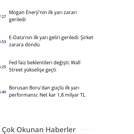
Mogan Enerji'nin ilk yarı zararı
7:27
geriledi
E-Data'nın ilk yarı geliri geriledi: Şirket
6:53
zarara döndü
Fed faiz beklentileri değişti: Wall
6:25
Street yükselişe geçti
Borusan Boru'dan güçlü ilk yarı
5:40
performansı: Net kar 1,8 milyar TL
 Çok Okunan Haberler