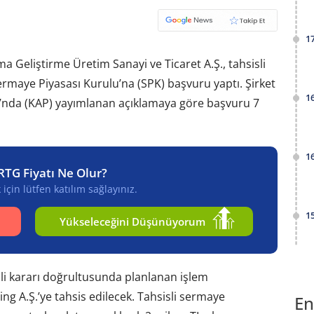
1
a Geliştirme Üretim Sanayi ve Ticaret A.Ş., tahsisli
rmaye Piyasası Kurulu’na (SPK) başvuru yaptı. Şirket
1
nda (KAP) yayımlanan açıklamaya göre başvuru 7
1
RTG Fiyatı Ne Olur?
için lütfen katılım sağlayınız.
1
Yükseleceğini Düşünüyorum
li kararı doğrultusunda planlanan işlem
g A.Ş.’ye tahsis edilecek. Tahsisli sermaye
En