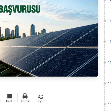
1
1
1
1
t
Durdur
Yazdır
Boyut
1