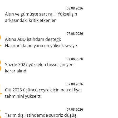
1
08.08.2026
Altın ve gümüşte sert ralli: Yükselişin
arkasındaki kritik etkenler
2
07.08.2026
Altına ABD istihdam desteği:
Haziran’da bu yana en yüksek seviye
3
07.08.2026
Yüzde 3027 yükselen hisse için yeni
karar alındı
4
07.08.2026
Citi 2026 üçüncü çeyrek için petrol fiyat
tahminini yükseltti
5
07.08.2026
Tarım dışı istihdamda sürpriz düşüş: