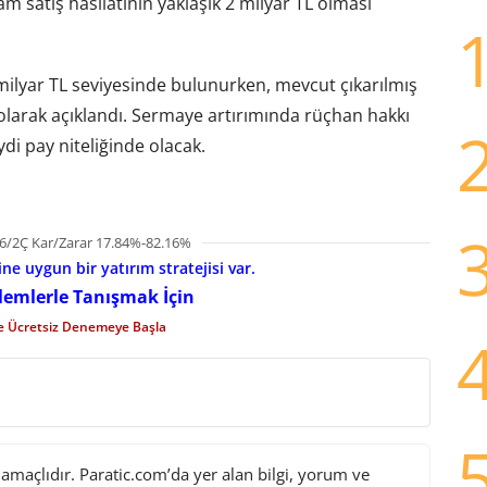
m satış hasılatının yaklaşık 2 milyar TL olması
 milyar TL seviyesinde bulunurken, mevcut çıkarılmış
olarak açıklandı. Sermaye artırımında rüçhan hakkı
ydi pay niteliğinde olacak.
6/2Ç Kar/Zarar 17.84%-82.16%
e uygun bir yatırım stratejisi var.
şlemlerle Tanışmak İçin
le Ücretsiz Denemeye Başla
maçlıdır. Paratic.com’da yer alan bilgi, yorum ve