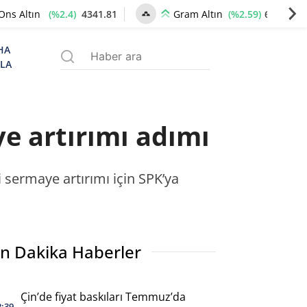
(%2.4)
4341.81
(%2.59)
6660.55
Ons Altın
Gram Altın
HA
ZLA
ye artırımı adımı
 sermaye artırımı için SPK’ya
n Dakika Haberler
Çin’de fiyat baskıları Temmuz’da
2:39