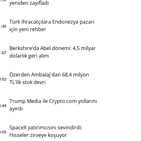
yeniden zayıfladı
Türk ihracatçılara Endonezya pazarı
1:45
için yeni rehber
Berkshire’da Abel dönemi: 4,5 milyar
1:07
dolarlık geri alım
Özerden Ambalaj'dan 68,4 milyon
0:02
TL'lik stok devri
Trump Media ile Crypto.com yollarını
8:44
ayırdı
SpaceX yatırımcısını sevindirdi:
8:05
Hisseler zirveye koşuyor