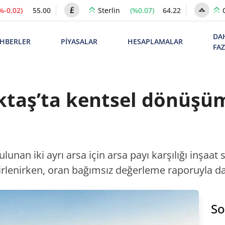
%-0.02)
55.00
(%0.07)
64.22
Sterlin
DA
HBERLER
PİYASALAR
HESAPLAMALAR
FA
ktaş’ta kentsel dönüşüm
lunan iki ayrı arsa için arsa payı karşılığı inşaat
irlenirken, oran bağımsız değerleme raporuyla da t
So