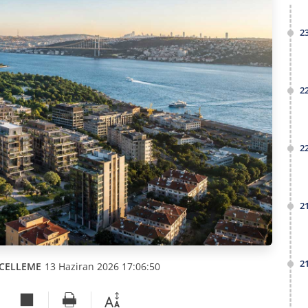
2
2
2
2
2
CELLEME
13 Haziran 2026 17:06:50