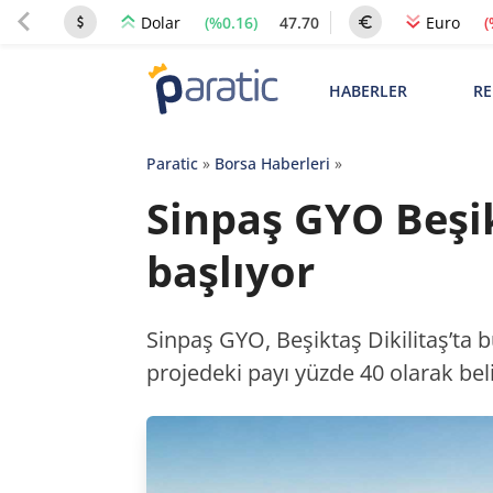
(%0.16)
47.70
(
Dolar
Euro
HABERLER
RE
Paratic
»
Borsa Haberleri
»
Sinpaş GYO Beşi
başlıyor
Sinpaş GYO, Beşiktaş Dikilitaş’ta bu
projedeki payı yüzde 40 olarak bel