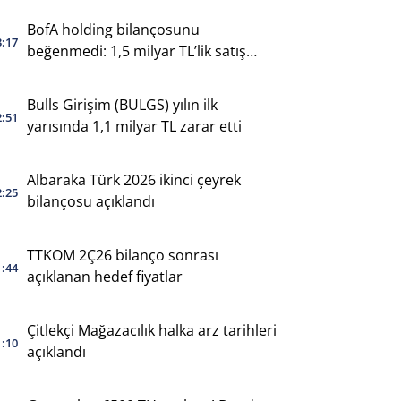
BofA holding bilançosunu
3:17
beğenmedi: 1,5 milyar TL’lik satış
yaptı
Bulls Girişim (BULGS) yılın ilk
2:51
yarısında 1,1 milyar TL zarar etti
Albaraka Türk 2026 ikinci çeyrek
2:25
bilançosu açıklandı
TTKOM 2Ç26 bilanço sonrası
1:44
açıklanan hedef fiyatlar
Çitlekçi Mağazacılık halka arz tarihleri
1:10
açıklandı