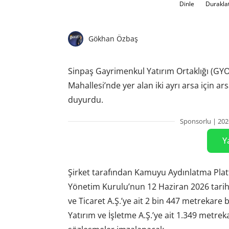
Dinle
Durakla
Gökhan Özbaş
Sinpaş Gayrimenkul Yatırım Ortaklığı (GYO),
Mahallesi’nde yer alan iki ayrı arsa için ar
duyurdu.
Sponsorlu | 202
Y
Şirket tarafından Kamuyu Aydınlatma Plat
Yönetim Kurulu’nun 12 Haziran 2026 tarihl
ve Ticaret A.Ş.’ye ait 2 bin 447 metrekar
Yatırım ve İşletme A.Ş.’ye ait 1.349 metreka