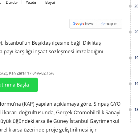
t
Durdur
Yazdır
Boyut
2
2
 İstanbul’un Beşiktaş ilçesine bağlı Dikilitaş
sa payı karşılığı inşaat sözleşmesi imzaladığını
1
6/2Ç Kar/Zarar 17.84%-82.16%
1
atırıma Başla
formu’na (KAP) yapılan açıklamaya göre, Sinpaş GYO
1
i kararı doğrultusunda, Gerçek Otomobilcilik Sanayi
e büyüklüğündeki arsa ile Güney İstanbul Gayrimenkul
relik arsa üzerinde proje geliştirilmesi için