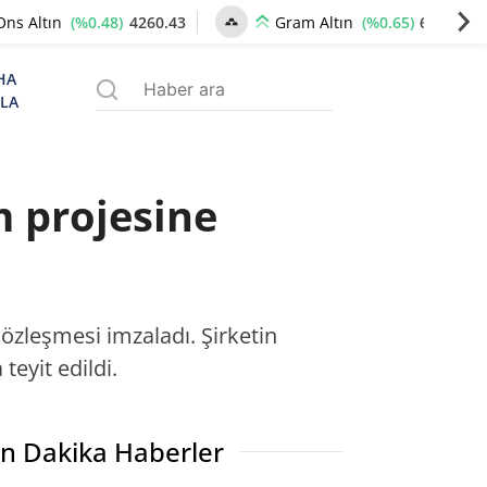
(%0.48)
4260.43
(%0.65)
6534.62
Ons Altın
Gram Altın
HA
ZLA
 projesine
 sözleşmesi imzaladı. Şirketin
eyit edildi.
n Dakika Haberler