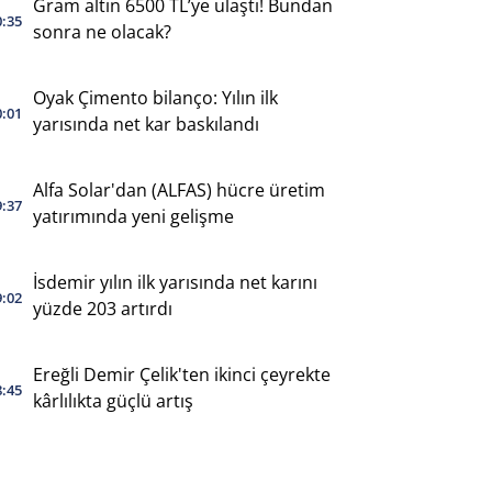
Gram altın 6500 TL’ye ulaştı! Bundan
0:35
sonra ne olacak?
Oyak Çimento bilanço: Yılın ilk
0:01
yarısında net kar baskılandı
Alfa Solar'dan (ALFAS) hücre üretim
9:37
yatırımında yeni gelişme
İsdemir yılın ilk yarısında net karını
9:02
yüzde 203 artırdı
Ereğli Demir Çelik'ten ikinci çeyrekte
8:45
kârlılıkta güçlü artış