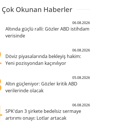
 Çok Okunan Haberler
1
06.08.2026
Altında güçlü ralli: Gözler ABD istihdam
verisinde
2
06.08.2026
Döviz piyasalarında bekleyiş hakim:
Yeni pozisyondan kaçınılıyor
3
05.08.2026
Altın güçleniyor: Gözler kritik ABD
verilerinde olacak
4
06.08.2026
SPK'dan 3 şirkete bedelsiz sermaye
artırımı onayı: Lotlar artacak