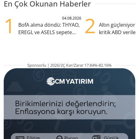
En Çok Okunan Haberler
1
2
04.08.2026
BofA alıma döndü: THYAO,
Altın güçleniyor:
EREGL ve ASELS sepete
kritik ABD verile
eklendi
olacak
Sponsorlu | 2026/2Ç Kar/Zarar 17.84%-82.16%