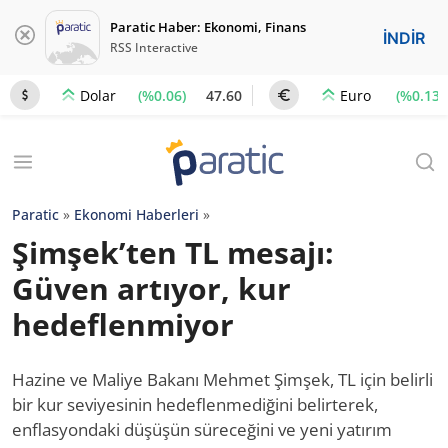
Paratic Haber: Ekonomi, Finans
İNDİR
RSS Interactive
(%0.06)
47.60
(%0.13)
Dolar
Euro
Paratic
»
Ekonomi Haberleri
»
Şimşek’ten TL mesajı:
Güven artıyor, kur
hedeflenmiyor
Hazine ve Maliye Bakanı Mehmet Şimşek, TL için belirli
bir kur seviyesinin hedeflenmediğini belirterek,
enflasyondaki düşüşün süreceğini ve yeni yatırım