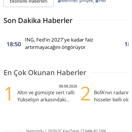
#
#
,
Mehmet Şimşek
PMI
Ekonomi Haberleri
Son Dakika Haberler
ING, Fed'in 2027'ye kadar faiz
18:50
18
artırmayacağını öngörüyor
En Çok Okunan Haberler
1
2
08.08.2026
Altın ve gümüşte sert ralli:
BofA’nın radarın
Yükselişin arkasındaki
hisseler belli old
kritik etkenler
TRALT, satışta T
Sponsorlu | 2026/2Ç Kar/Zarar 17.84%-82.16%