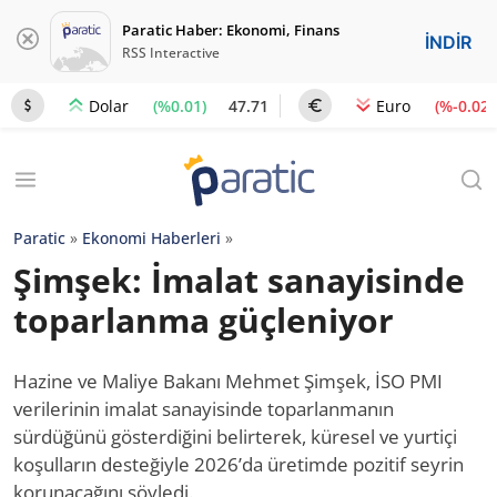
Paratic Haber: Ekonomi, Finans
İNDİR
RSS Interactive
(%0.01)
47.71
(%-0.02)
Dolar
Euro
Paratic
»
Ekonomi Haberleri
»
Şimşek: İmalat sanayisinde
toparlanma güçleniyor
Hazine ve Maliye Bakanı Mehmet Şimşek, İSO PMI
verilerinin imalat sanayisinde toparlanmanın
sürdüğünü gösterdiğini belirterek, küresel ve yurtiçi
koşulların desteğiyle 2026’da üretimde pozitif seyrin
korunacağını söyledi.