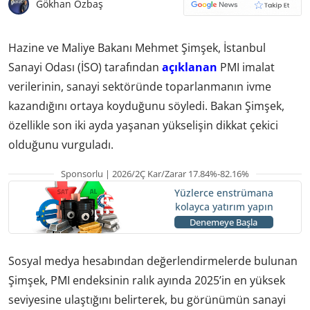
Gökhan Özbaş
Hazine ve Maliye Bakanı Mehmet Şimşek, İstanbul
Sanayi Odası (İSO) tarafından
açıklanan
PMI imalat
verilerinin, sanayi sektöründe toparlanmanın ivme
kazandığını ortaya koyduğunu söyledi. Bakan Şimşek,
özellikle son iki ayda yaşanan yükselişin dikkat çekici
olduğunu vurguladı.
Sponsorlu | 2026/2Ç Kar/Zarar 17.84%-82.16%
Yüzlerce enstrümana
kolayca yatırım yapın
Denemeye Başla
Sosyal medya hesabından değerlendirmelerde bulunan
Şimşek, PMI endeksinin ralık ayında 2025’in en yüksek
seviyesine ulaştığını belirterek, bu görünümün sanayi