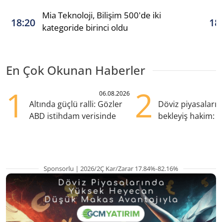
Mia Teknoloji, Bilişim 500'de iki
18:20
18
kategoride birinci oldu
En Çok Okunan Haberler
1
2
06.08.2026
Altında güçlü ralli: Gözler
Döviz piyasaları
ABD istihdam verisinde
bekleyiş hakim: Y
pozisyondan kaçı
Sponsorlu | 2026/2Ç Kar/Zarar 17.84%-82.16%