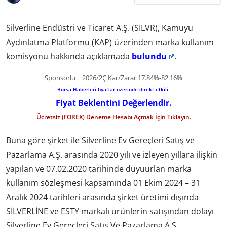
Silverline Endüstri ve Ticaret A.Ş. (SILVR), Kamuyu
Aydınlatma Platformu (KAP) üzerinden marka kullanım
komisyonu hakkında açıklamada
bulundu
.
Sponsorlu | 2026/2Ç Kar/Zarar 17.84%-82.16%
Borsa Haberleri fiyatlar üzerinde direkt etkili.
Fiyat Beklentini Değerlendir.
Ücretsiz (FOREX) Deneme Hesabı Açmak İçin Tıklayın.
Buna göre şirket ile Silverline Ev Gereçleri Satış ve
Pazarlama A.Ş. arasında 2020 yılı ve izleyen yıllara ilişkin
yapılan ve 07.02.2020 tarihinde duyuurlan marka
kullanım sözleşmesi kapsamında 01 Ekim 2024 – 31
Aralık 2024 tarihleri arasında şirket üretimi dışında
SİLVERLİNE ve ESTY markalı ürünlerin satışından dolayı
Silverline Ev Gereçleri Satış Ve Pazarlama A.Ş.