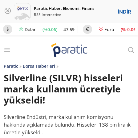
Paratic Haber: Ekonomi, Finans
İNDİR
RSS Interactive
(%0.06)
47.59
(%-0.06)
Dolar
Euro
Paratic
»
Borsa Haberleri
»
Silverline (SILVR) hisseleri
marka kullanım ücretiyle
yükseldi!
Silverline Endüstri, marka kullanım komisyonu
hakkında açıklamada bulundu. Hisseler, 138 bin liralık
ücretle yükseldi.