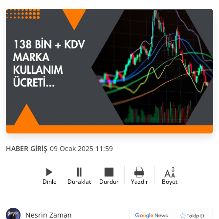
HABER GİRİŞ
09 Ocak 2025 11:59
Dinle
Duraklat
Durdur
Yazdır
Boyut
Nesrin Zaman