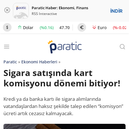
Paratic Haber: Ekonomi, Finans
İNDİR
RSS Interactive
(%0.16)
47.70
(%-0.02)
Dolar
Euro
Paratic
»
Ekonomi Haberleri
»
Sigara satışında kart
komisyonu dönemi bitiyor!
Kredi ya da banka kartı ile sigara alımlarında
vatandaşlardan haksız şekilde talep edilen “komisyon”
ücreti artık cezasız kalmayacak.