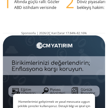
1
2
Altında güçlü ralli: Gözler
Döviz piyasaları
ABD istihdam verisinde
bekleyiş hakim: Y
pozisyondan kaçı
Sponsorlu | 2026/2Ç Kar/Zarar 17.84%-82.16%
Hizmetlerimizi geliştirmek ve yasal mevzuata uygun
şekilde çerezler kullanıyoruz. Detaylı bilgi ve iptal için