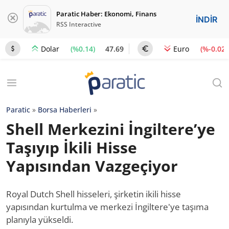
Paratic Haber: Ekonomi, Finans
İNDİR
RSS Interactive
(%0.14)
47.69
(%-0.02)
Dolar
Euro
Paratic
»
Borsa Haberleri
»
Shell Merkezini İngiltere’ye
Taşıyıp İkili Hisse
Yapısından Vazgeçiyor
Royal Dutch Shell hisseleri, şirketin ikili hisse
yapısından kurtulma ve merkezi İngiltere'ye taşıma
planıyla yükseldi.