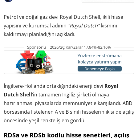
Petrol ve doğal gaz devi Royal Dutch Shell, ikili hisse
yapısını ve kurumsal adının
“Royal Dutch”
kısmını
kaldırmayı planladığını açıkladı.
Sponsorlu | 2026/2Ç Kar/Zarar 17.84%-82.16%
Yüzlerce enstrümana
kolayca yatırım yapın
Denemeye Başla
İngiltere-Hollanda ortaklığındaki enerji devi
Royal
Dutch Shell
’in tamamen İngiliz şirketi olmaya
hazırlanması piyasalarda memnuniyetle karşılandı. ABD
borsasında listelenen A ve B sınıfı hisselerin ikisi de açılış
öncesinde yeşil renkte işlem gördü.
RDSa ve RDSb kodlu hisse senetleri, açılış