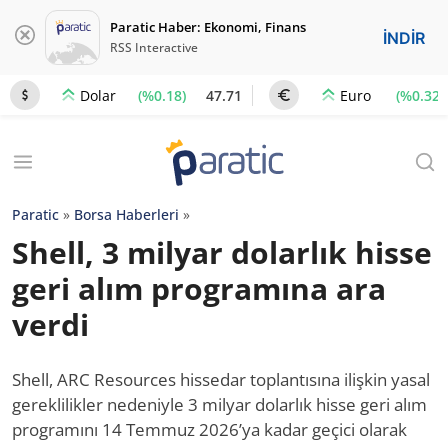
Paratic Haber: Ekonomi, Finans
İNDİR
RSS Interactive
(%0.18)
47.71
(%0.32)
Dolar
Euro
Paratic
»
Borsa Haberleri
»
Shell, 3 milyar dolarlık hisse
geri alım programına ara
verdi
Shell, ARC Resources hissedar toplantısına ilişkin yasal
gereklilikler nedeniyle 3 milyar dolarlık hisse geri alım
programını 14 Temmuz 2026’ya kadar geçici olarak