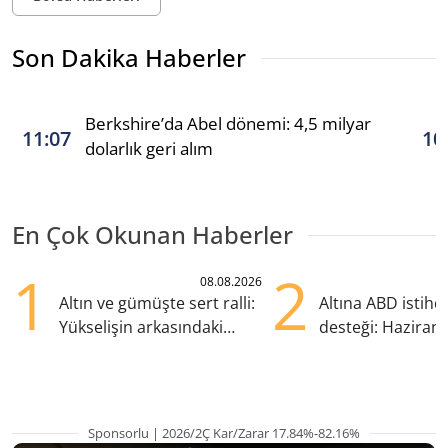
Son Dakika Haberler
Berkshire’da Abel dönemi: 4,5 milyar
11:07
10
dolarlık geri alım
En Çok Okunan Haberler
1
2
08.08.2026
Altın ve gümüşte sert ralli:
Altına ABD istih
Yükselişin arkasındaki
desteği: Haziran
kritik etkenler
yana en yüksek s
Sponsorlu | 2026/2Ç Kar/Zarar 17.84%-82.16%