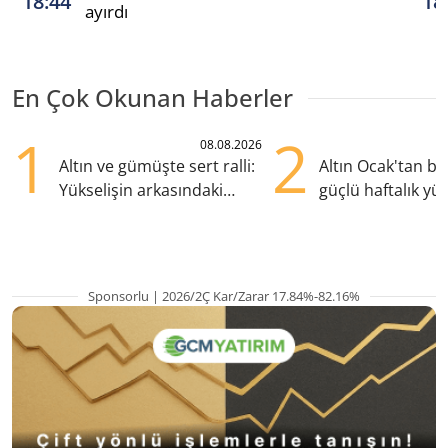
18:44
18
ayırdı
En Çok Okunan Haberler
1
2
08.08.2026
Altın ve gümüşte sert ralli:
Altın Ocak'tan b
Yükselişin arkasındaki
güçlü haftalık yük
kritik etkenler
hazırlanıyor
Sponsorlu | 2026/2Ç Kar/Zarar 17.84%-82.16%