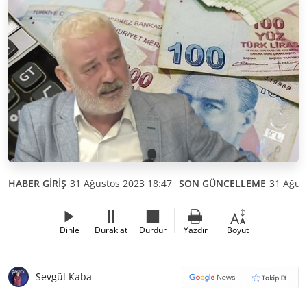
HABER GİRİŞ
31 Ağustos 2023 18:47
SON GÜNCELLEME
31 Ağus
Dinle
Duraklat
Durdur
Yazdır
Boyut
Sevgül Kaba