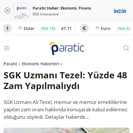
Paratic Haber: Ekonomi, Finans
İNDİR
RSS Interactive
(%0.18)
47.71
(%0.32)
Dolar
Euro
Paratic
»
Ekonomi Haberleri
»
SGK Uzmanı Tezel: Yüzde 48
Zam Yapılmalıydı
SGK Uzmanı Ali Tezel, memur ve memur emeklilerine
yapılan zam oranı hakkında konuşarak kabul edilemez
olduğunu söyledi. Detaylar haberde...