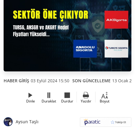
HABER GİRİŞ
03 Eylül 2024 15:50
SON GÜNCELLEME
13 Ocak 20
Dinle
Duraklat
Durdur
Yazdır
Boyut
Aysun Taşlı