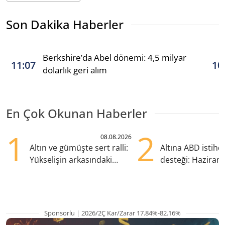
Son Dakika Haberler
Berkshire’da Abel dönemi: 4,5 milyar
11:07
10
dolarlık geri alım
En Çok Okunan Haberler
1
2
08.08.2026
Altın ve gümüşte sert ralli:
Altına ABD istih
Yükselişin arkasındaki
desteği: Haziran
kritik etkenler
yana en yüksek s
Sponsorlu | 2026/2Ç Kar/Zarar 17.84%-82.16%