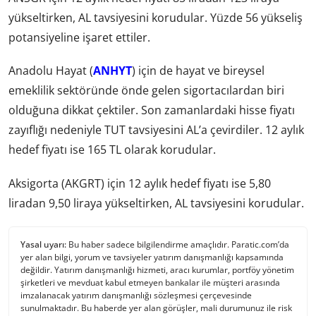
yükseltirken, AL tavsiyesini korudular. Yüzde 56 yükseliş
potansiyeline işaret ettiler.
Anadolu Hayat (
ANHYT
) için de hayat ve bireysel
emeklilik sektöründe önde gelen sigortacılardan biri
olduğuna dikkat çektiler. Son zamanlardaki hisse fiyatı
zayıflığı nedeniyle TUT tavsiyesini AL’a çevirdiler. 12 aylık
hedef fiyatı ise 165 TL olarak korudular.
Aksigorta (AKGRT) için 12 aylık hedef fiyatı ise 5,80
liradan 9,50 liraya yükseltirken, AL tavsiyesini korudular.
Yasal uyarı:
Bu haber sadece bilgilendirme amaçlıdır. Paratic.com’da
yer alan bilgi, yorum ve tavsiyeler yatırım danışmanlığı kapsamında
değildir. Yatırım danışmanlığı hizmeti, aracı kurumlar, portföy yönetim
şirketleri ve mevduat kabul etmeyen bankalar ile müşteri arasında
imzalanacak yatırım danışmanlığı sözleşmesi çerçevesinde
sunulmaktadır. Bu haberde yer alan görüşler, mali durumunuz ile risk