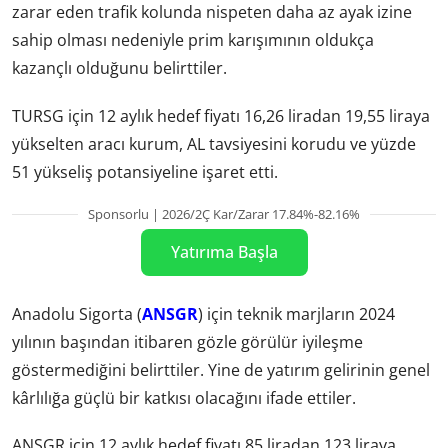
zarar eden trafik kolunda nispeten daha az ayak izine
sahip olması nedeniyle prim karışımının oldukça
kazançlı olduğunu belirttiler.
TURSG için 12 aylık hedef fiyatı 16,26 liradan 19,55 liraya
yükselten aracı kurum, AL tavsiyesini korudu ve yüzde
51 yükseliş potansiyeline işaret etti.
Sponsorlu | 2026/2Ç Kar/Zarar 17.84%-82.16%
Yatırıma Başla
Anadolu Sigorta (
ANSGR
) için teknik marjların 2024
yılının başından itibaren gözle görülür iyileşme
göstermediğini belirttiler. Yine de yatırım gelirinin genel
kârlılığa güçlü bir katkısı olacağını ifade ettiler.
ANSGR için 12 aylık hedef fiyatı 85 liradan 123 liraya