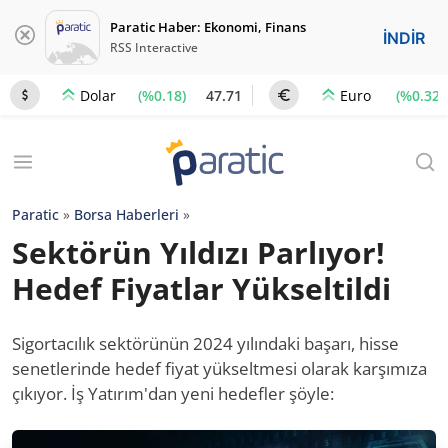
Paratic Haber: Ekonomi, Finans
İNDİR
RSS Interactive
(%0.18)
47.71
(%0.32)
Dolar
Euro
Paratic
»
Borsa Haberleri
»
Sektörün Yıldızı Parlıyor!
Hedef Fiyatlar Yükseltildi
Sigortacılık sektörünün 2024 yılındaki başarı, hisse
senetlerinde hedef fiyat yükseltmesi olarak karşımıza
çıkıyor. İş Yatırım'dan yeni hedefler şöyle: