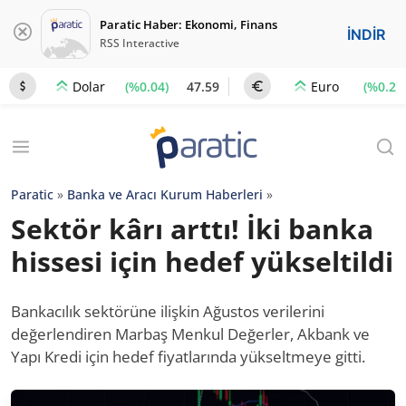
Paratic Haber: Ekonomi, Finans
İNDİR
RSS Interactive
(%0.04)
47.59
(%0.2)
Dolar
Euro
Paratic
»
Banka ve Aracı Kurum Haberleri
»
Sektör kârı arttı! İki banka
hissesi için hedef yükseltildi
Bankacılık sektörüne ilişkin Ağustos verilerini
değerlendiren Marbaş Menkul Değerler, Akbank ve
Yapı Kredi için hedef fiyatlarında yükseltmeye gitti.