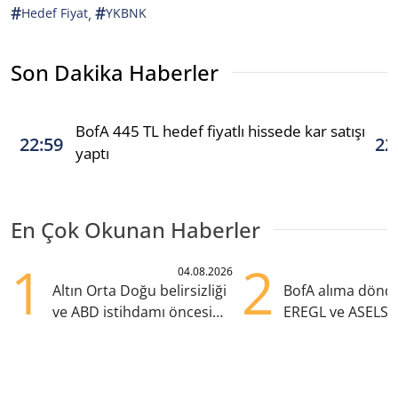
#
#
,
Hedef Fiyat
YKBNK
Son Dakika Haberler
BofA 445 TL hedef fiyatlı hissede kar satışı
22:59
22
yaptı
En Çok Okunan Haberler
1
2
04.08.2026
Altın Orta Doğu belirsizliği
BofA alıma dönd
ve ABD istihdamı öncesi
EREGL ve ASELS 
yükselişte
eklendi