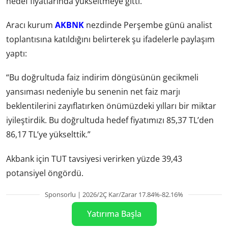
hedef fiyatlarında yükseltmeye gitti.
Aracı kurum
AKBNK
nezdinde Perşembe günü analist
toplantısına katıldığını belirterek şu ifadelerle paylaşım
yaptı:
“Bu doğrultuda faiz indirim döngüsünün gecikmeli
yansıması nedeniyle bu senenin net faiz marjı
beklentilerini zayıflatırken önümüzdeki yılları bir miktar
iyileştirdik. Bu doğrultuda hedef fiyatımızı 85,37 TL’den
86,17 TL’ye yükselttik.”
Akbank için TUT tavsiyesi verirken yüzde 39,43
potansiyel öngördü.
Sponsorlu | 2026/2Ç Kar/Zarar 17.84%-82.16%
Yatırıma Başla