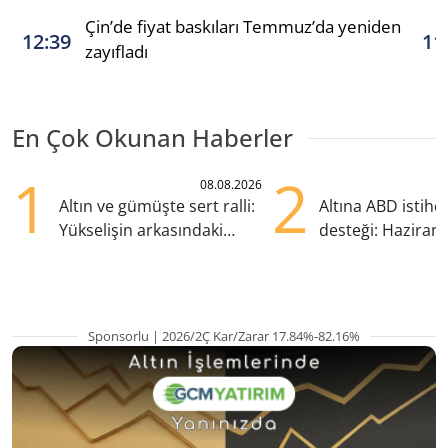
Çin’de fiyat baskıları Temmuz’da yeniden
12:39
11
zayıfladı
En Çok Okunan Haberler
1
2
08.08.2026
Altın ve gümüşte sert ralli:
Altına ABD istih
Yükselişin arkasındaki
desteği: Haziran
kritik etkenler
yana en yüksek s
Sponsorlu | 2026/2Ç Kar/Zarar 17.84%-82.16%