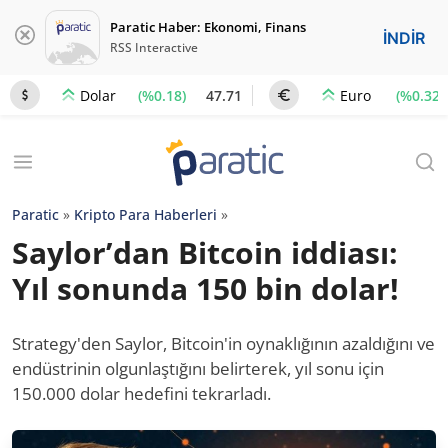
Paratic Haber: Ekonomi, Finans
İNDİR
RSS Interactive
(%0.18)
47.71
(%0.32)
Dolar
Euro
Paratic
»
Kripto Para Haberleri
»
Saylor’dan Bitcoin iddiası:
Yıl sonunda 150 bin dolar!
Strategy'den Saylor, Bitcoin'in oynaklığının azaldığını ve
endüstrinin olgunlaştığını belirterek, yıl sonu için
150.000 dolar hedefini tekrarladı.