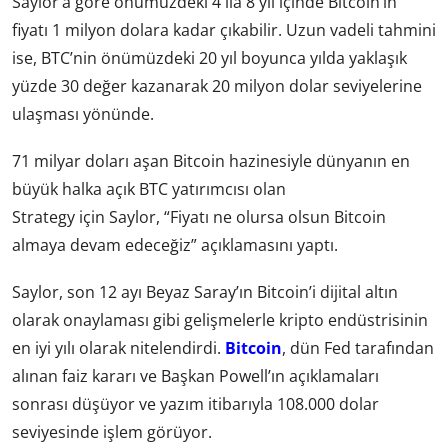
Saylor’a göre önümüzdeki 4 ila 8 yıl içinde Bitcoin’in
fiyatı 1 milyon dolara kadar çıkabilir. Uzun vadeli tahmini
ise, BTC’nin önümüzdeki 20 yıl boyunca yılda yaklaşık
yüzde 30 değer kazanarak 20 milyon dolar seviyelerine
ulaşması yönünde.
71 milyar doları aşan Bitcoin hazinesiyle dünyanın en
büyük halka açık BTC yatırımcısı olan
Strategy için Saylor, “Fiyatı ne olursa olsun Bitcoin
almaya devam edeceğiz” açıklamasını yaptı.
Saylor, son 12 ayı Beyaz Saray’ın Bitcoin’i dijital altın
olarak onaylaması gibi gelişmelerle kripto endüstrisinin
en iyi yılı olarak nitelendirdi.
Bitcoin
, dün Fed tarafından
alınan faiz kararı ve Başkan Powell’ın açıklamaları
sonrası düşüyor ve yazım itibarıyla 108.000 dolar
seviyesinde işlem görüyor.