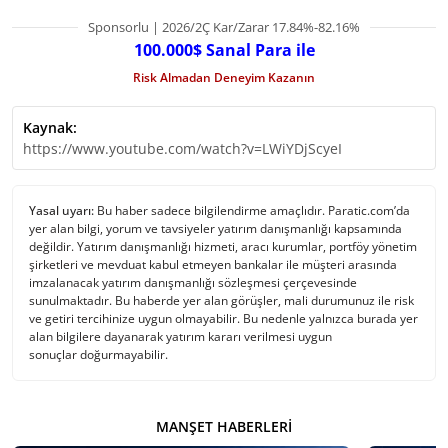
Sponsorlu | 2026/2Ç Kar/Zarar 17.84%-82.16%
100.000$ Sanal Para ile
Risk Almadan Deneyim Kazanın
Kaynak:
https://www.youtube.com/watch?v=LWiYDjScyeI
Yasal uyarı:
Bu haber sadece bilgilendirme amaçlıdır. Paratic.com’da
yer alan bilgi, yorum ve tavsiyeler yatırım danışmanlığı kapsamında
değildir. Yatırım danışmanlığı hizmeti, aracı kurumlar, portföy yönetim
şirketleri ve mevduat kabul etmeyen bankalar ile müşteri arasında
imzalanacak yatırım danışmanlığı sözleşmesi çerçevesinde
sunulmaktadır. Bu haberde yer alan görüşler, mali durumunuz ile risk
ve getiri tercihinize uygun olmayabilir. Bu nedenle yalnızca burada yer
alan bilgilere dayanarak yatırım kararı verilmesi uygun
sonuçlar doğurmayabilir.
MANŞET HABERLERI