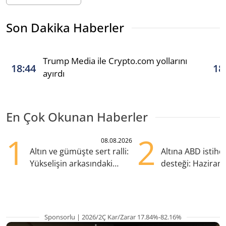
Son Dakika Haberler
Trump Media ile Crypto.com yollarını
18:44
18
ayırdı
En Çok Okunan Haberler
1
2
08.08.2026
Altın ve gümüşte sert ralli:
Altına ABD istih
Yükselişin arkasındaki
desteği: Haziran
kritik etkenler
yana en yüksek s
Sponsorlu | 2026/2Ç Kar/Zarar 17.84%-82.16%