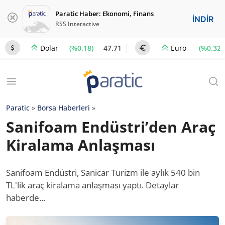
Paratic Haber: Ekonomi, Finans
İNDİR
RSS Interactive
(%0.18)
47.71
(%0.32)
Dolar
Euro
Paratic
»
Borsa Haberleri
»
Sanifoam Endüstri’den Araç
Kiralama Anlaşması
Sanifoam Endüstri, Sanicar Turizm ile aylık 540 bin
TL'lik araç kiralama anlaşması yaptı. Detaylar
haberde...