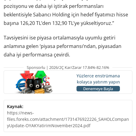
pozisyonu ve daha iyi iştirak performansları
beklentisiyle Sabancı Holding için hedef fiyatımızı hisse
başına 126,20 TL’den 132,90 TL’ye yükseltiyoruz.”
Tavsiyesini ise piyasa ortalamasıyla uyumlu getiri
anlamına gelen ‘piyasa peformansı’ndan, piyasadan
daha iyi performansa çevirdi.
Sponsorlu | 2026/2Ç Kar/Zarar 17.84%-82.16%
Yüzlerce enstrümana
kolayca yatırım yapın
Denemeye Başla
Kaynak:
https://news-
files.foreks.com/attachment/1731476922226_SAHOLCompan
yUpdate-OYAKYatirimNovember2024.pdf