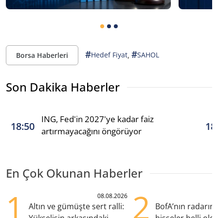
#
#
,
Hedef Fiyat
SAHOL
Borsa Haberleri
Son Dakika Haberler
ING, Fed'in 2027'ye kadar faiz
18:50
18
artırmayacağını öngörüyor
En Çok Okunan Haberler
1
2
08.08.2026
Altın ve gümüşte sert ralli:
BofA’nın radarın