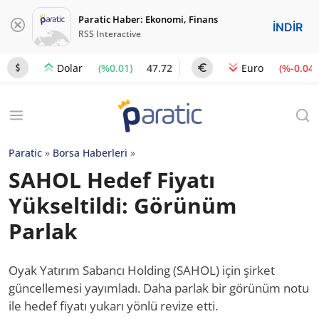
Paratic Haber: Ekonomi, Finans
İNDİR
RSS Interactive
(%0.01)
47.72
(%-0.04)
Dolar
Euro
Paratic
»
Borsa Haberleri
»
SAHOL Hedef Fiyatı
Yükseltildi: Görünüm
Parlak
Oyak Yatırım Sabancı Holding (SAHOL) için şirket
güncellemesi yayımladı. Daha parlak bir görünüm notu
ile hedef fiyatı yukarı yönlü revize etti.