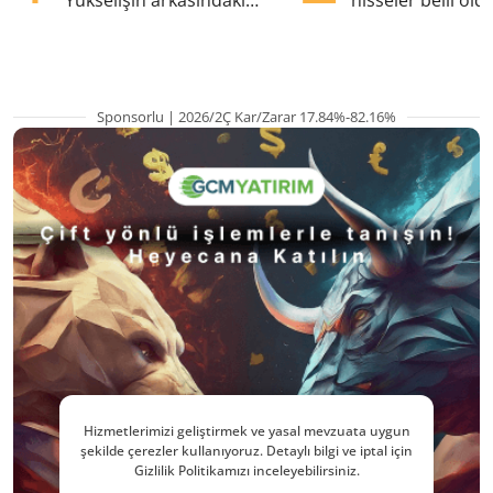
Yükselişin arkasındaki
hisseler belli old
kritik etkenler
TRALT, satışta T
Sponsorlu | 2026/2Ç Kar/Zarar 17.84%-82.16%
Hizmetlerimizi geliştirmek ve yasal mevzuata uygun
şekilde çerezler kullanıyoruz. Detaylı bilgi ve iptal için
Gizlilik Politikamızı inceleyebilirsiniz.