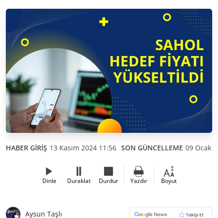
HABER GİRİŞ
13 Kasım 2024 11:56
SON GÜNCELLEME
09 Ocak 2
Dinle
Duraklat
Durdur
Yazdır
Boyut
Aysun Taşlı