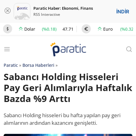
Paratic Haber: Ekonomi, Finans
İNDİR
RSS Interactive
(%0.18)
47.71
(%0.32)
Dolar
Euro
Paratic
»
Borsa Haberleri
»
Sabancı Holding Hisseleri
Pay Geri Alımlarıyla Haftalık
Bazda %9 Arttı
Sabancı Holding hisseleri bu hafta yapılan pay geri
alımlarının ardından kazancını genişletti.