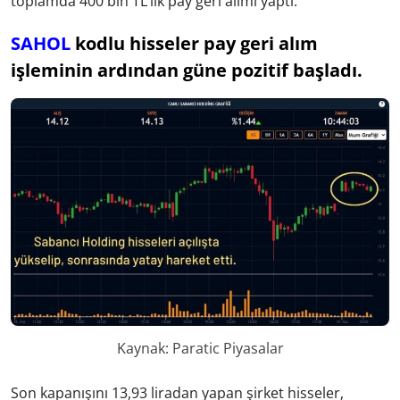
toplamda 400 bin TL’lik pay geri alımı yaptı.
SAHOL
kodlu hisseler pay geri alım
işleminin ardından güne pozitif başladı.
Kaynak: Paratic Piyasalar
Son kapanışını 13,93 liradan yapan şirket hisseler,