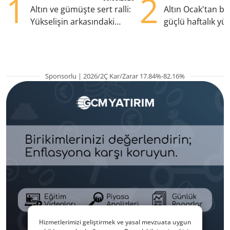
1
2
Altın ve gümüşte sert ralli:
Altın Ocak'tan b
Yükselişin arkasındaki
güçlü haftalık yük
kritik etkenler
hazırlanıyor
Sponsorlu | 2026/2Ç Kar/Zarar 17.84%-82.16%
Hizmetlerimizi geliştirmek ve yasal mevzuata uygun