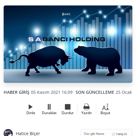
HABER GİRİŞ
05 Kasım 2021 16:09
SON GÜNCELLEME
25 Ocak 2
Dinle
Duraklat
Durdur
Yazdır
Boyut
Hatice Biçer