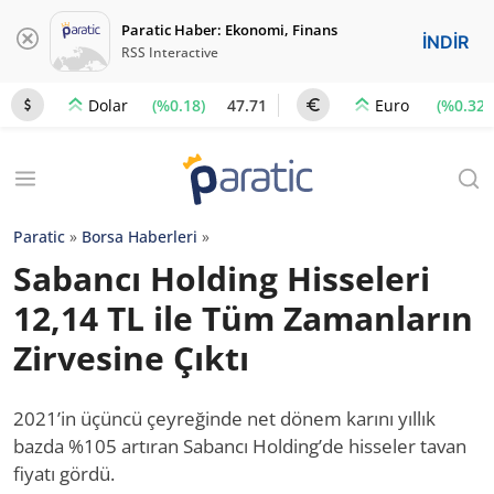
Paratic Haber: Ekonomi, Finans
İNDİR
RSS Interactive
(%0.18)
47.71
(%0.32)
Dolar
Euro
Paratic
»
Borsa Haberleri
»
Sabancı Holding Hisseleri
12,14 TL ile Tüm Zamanların
Zirvesine Çıktı
2021’in üçüncü çeyreğinde net dönem karını yıllık
bazda %105 artıran Sabancı Holding’de hisseler tavan
fiyatı gördü.