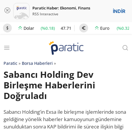
Paratic Haber: Ekonomi, Finans
İNDİR
RSS Interactive
(%0.18)
47.71
(%0.32)
Dolar
Euro
Paratic
»
Borsa Haberleri
»
Sabancı Holding Dev
Birleşme Haberlerini
Doğruladı
Sabancı Holding’in Exsa ile birleşme işlemlerinde sona
geldiğine yönelik haberler kamuoyunun gündemine
sunulduktan sonra KAP bildirimi ile sürece ilişkin bilgi