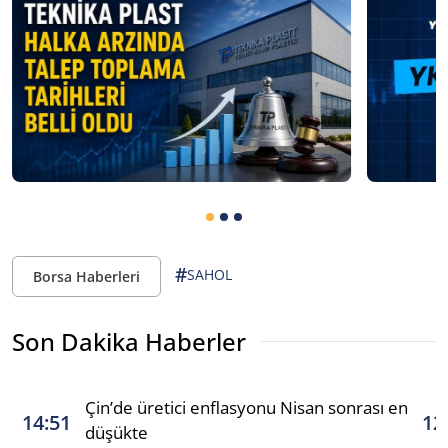
#
SAHOL
Borsa Haberleri
Son Dakika Haberler
Çin’de üretici enflasyonu Nisan sonrası en
14:51
12
düşükte