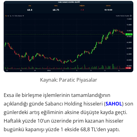
Kaynak: Paratic Piyasalar
Exsa ile birleşme işlemlerinin tamamlandığının
açıklandığı günde Sabancı Holding hisseleri (
SAHOL
) son
günlerdeki artış eğiliminin aksine düşüşte kayda geçti.
Haftalık yüzde 10’un üzerinde prim kazanan hisseler
bugünkü kapanışı yüzde 1 ekside 68,8 TL’den yaptı.