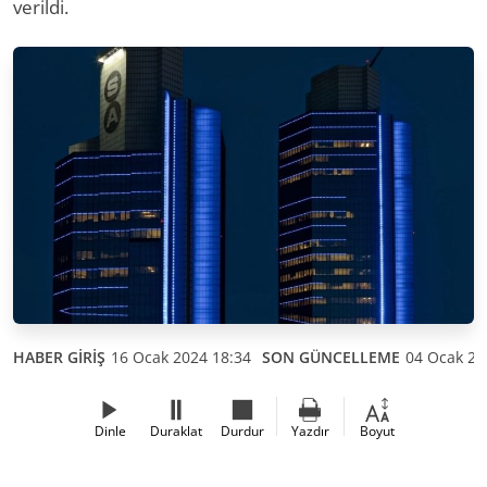
verildi.
HABER GİRİŞ
16 Ocak 2024 18:34
SON GÜNCELLEME
04 Ocak 20
Dinle
Duraklat
Durdur
Yazdır
Boyut