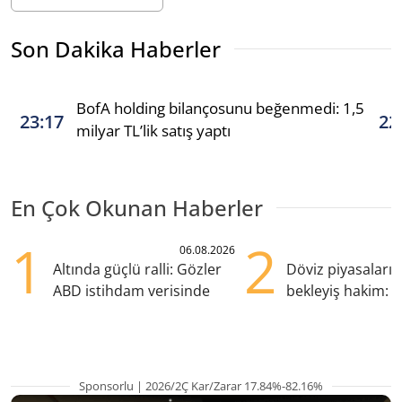
Son Dakika Haberler
BofA holding bilançosunu beğenmedi: 1,5
23:17
22
milyar TL’lik satış yaptı
En Çok Okunan Haberler
1
2
06.08.2026
Altında güçlü ralli: Gözler
Döviz piyasaları
ABD istihdam verisinde
bekleyiş hakim: Y
pozisyondan kaçı
Sponsorlu | 2026/2Ç Kar/Zarar 17.84%-82.16%