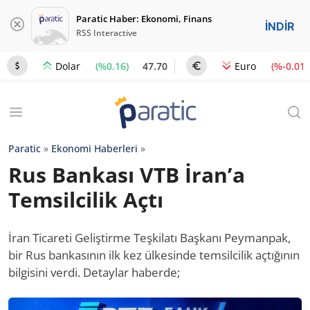
Paratic Haber: Ekonomi, Finans
İNDİR
RSS Interactive
(%0.16)
47.70
(%-0.01)
Dolar
Euro
Paratic
»
Ekonomi Haberleri
»
Rus Bankası VTB İran’a
Temsilcilik Açtı
İran Ticareti Geliştirme Teşkilatı Başkanı Peymanpak,
bir Rus bankasının ilk kez ülkesinde temsilcilik açtığının
bilgisini verdi. Detaylar haberde;