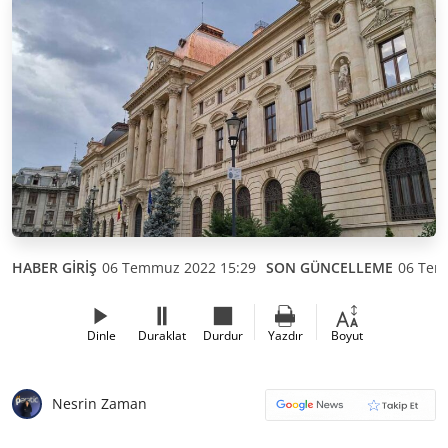
HABER GİRİŞ
06 Temmuz 2022 15:29
SON GÜNCELLEME
06 Tem
Dinle
Duraklat
Durdur
Yazdır
Boyut
Nesrin Zaman