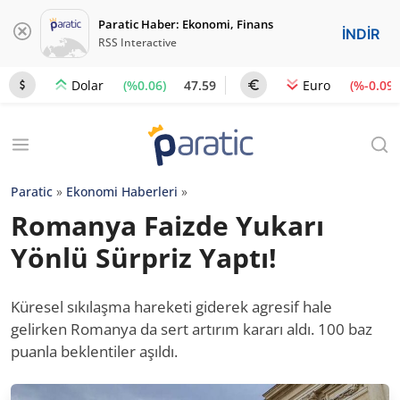
Paratic Haber: Ekonomi, Finans
İNDİR
RSS Interactive
(%0.06)
47.59
(%-0.09)
Dolar
Euro
Paratic
»
Ekonomi Haberleri
»
Romanya Faizde Yukarı
Yönlü Sürpriz Yaptı!
Küresel sıkılaşma hareketi giderek agresif hale
gelirken Romanya da sert artırım kararı aldı. 100 baz
puanla beklentiler aşıldı.